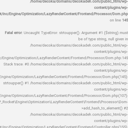
/home/decoka/domains/decokadeh.com/publi
content/
rocket/inc/Engine/Optimization/LazyRenderContent/Frontend/Proces
Fatal error
: Uncaught TypeError: strtoupper(): Argument #1 ($s
be of type string, 
/home/decoka/domains/decokadeh.com/publi
content/
rocket/inc/Engine/Optimization/LazyRenderContent/Frontend/Processor/
Stack trace: #0 /home/decoka/domains/decokadeh.com/publi
content/
rocket/inc/Engine/Optimization/LazyRenderContent/Frontend/Processor/Do
strtoupper() #1 /home/decoka/domains/decokadeh.com/publi
content/
rocket/inc/Engine/Optimization/LazyRenderContent/Frontend/Processor/Do
WP_Rocket\Engine\Optimization\LazyRenderContent\Frontend\Pro
>add_hash_to_e
/home/decoka/domains/decokadeh.com/publi
content/
rocket/inc/Engine/Optimization/LazyRenderContent/Frontend/Controlle