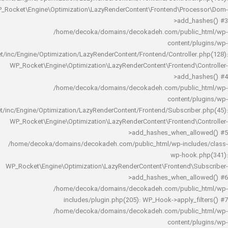
WP_Rocket\Engine\Optimization\LazyRenderContent\Frontend\Pro
>add_h
/home/decoka/domains/decokadeh.com/publi
content/
rocket/inc/Engine/Optimization/LazyRenderContent/Frontend/Controlle
WP_Rocket\Engine\Optimization\LazyRenderContent\Frontend\
>add_h
/home/decoka/domains/decokadeh.com/publi
content/
rocket/inc/Engine/Optimization/LazyRenderContent/Frontend/Subscrib
WP_Rocket\Engine\Optimization\LazyRenderContent\Frontend\
>add_hashes_when_al
/home/decoka/domains/decokadeh.com/public_html/wp-inclu
wp-hook
WP_Rocket\Engine\Optimization\LazyRenderContent\Frontend\
>add_hashes_when_al
/home/decoka/domains/decokadeh.com/publi
includes/plugin.php(205): WP_Hook->apply_f
/home/decoka/domains/decokadeh.com/publi
content/