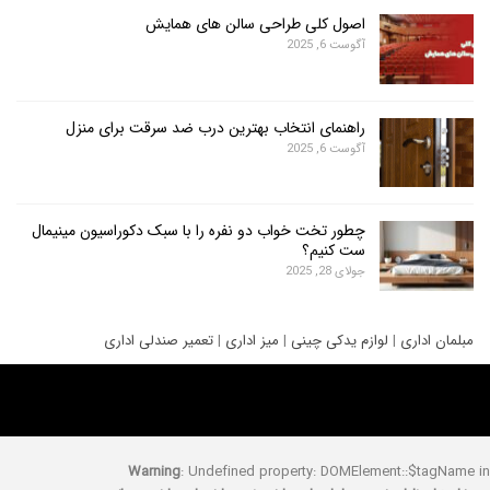
اصول کلی طراحی سالن های همایش
آگوست 6, 2025
راهنمای انتخاب بهترین درب ضد سرقت برای منزل
آگوست 6, 2025
چطور تخت خواب دو نفره را با سبک دکوراسیون مینیمال
ست کنیم؟
جولای 28, 2025
ری
|
لوازم یدکی چینی
|
میز اداری
|
تعمیر صندلی اداری
Warning
: Undefined property: DOMElement::