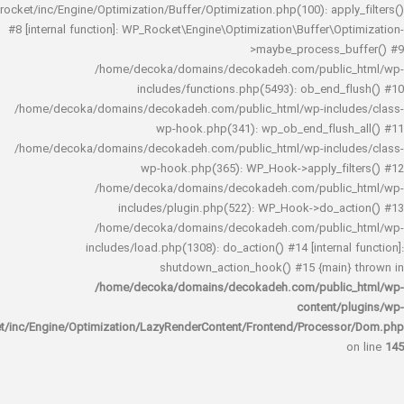
rocket/inc/Engine/Optimization/Buffer/Optimization.php(100): app
#8 [internal function]: WP_Rocket\Engine\Optimization\Buffer\O
>maybe_process_
/home/decoka/domains/decokadeh.com/publi
includes/functions.php(5493): ob_end_
/home/decoka/domains/decokadeh.com/public_html/wp-inclu
wp-hook.php(341): wp_ob_end_flus
/home/decoka/domains/decokadeh.com/public_html/wp-inclu
wp-hook.php(365): WP_Hook->apply_fi
/home/decoka/domains/decokadeh.com/publi
includes/plugin.php(522): WP_Hook->do_a
/home/decoka/domains/decokadeh.com/publi
includes/load.php(1308): do_action() #14 [interna
shutdown_action_hook() #15 {main
/home/decoka/domains/decokadeh.com/publi
content/
rocket/inc/Engine/Optimization/LazyRenderContent/Frontend/Proces