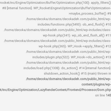
rocket/inc/Engine/Optimization/Buffer/Optimization.php(100): app
#8 [internal function]: WP_Rocket\Engine\Optimization\Buffer\O
>maybe_process_
/home/decoka/domains/decokadeh.com/publi
includes/functions.php(5493): ob_end_
/home/decoka/domains/decokadeh.com/public_html/wp-inclu
wp-hook.php(341): wp_ob_end_flus
/home/decoka/domains/decokadeh.com/public_html/wp-inclu
wp-hook.php(365): WP_Hook->apply_fi
/home/decoka/domains/decokadeh.com/publi
includes/plugin.php(522): WP_Hook->do_a
/home/decoka/domains/decokadeh.com/publi
includes/load.php(1308): do_action() #14 [interna
shutdown_action_hook() #15 {main
/home/decoka/domains/decokadeh.com/publi
content/
rocket/inc/Engine/Optimization/LazyRenderContent/Frontend/Proces