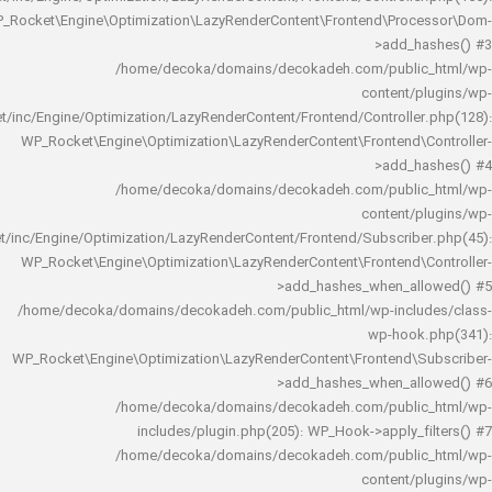
WP_Rocket\Engine\Optimization\LazyRenderContent\Frontend\Pro
>add_h
/home/decoka/domains/decokadeh.com/publi
content/
rocket/inc/Engine/Optimization/LazyRenderContent/Frontend/Controlle
WP_Rocket\Engine\Optimization\LazyRenderContent\Frontend\
>add_h
/home/decoka/domains/decokadeh.com/publi
content/
rocket/inc/Engine/Optimization/LazyRenderContent/Frontend/Subscrib
WP_Rocket\Engine\Optimization\LazyRenderContent\Frontend\
>add_hashes_when_al
/home/decoka/domains/decokadeh.com/public_html/wp-inclu
wp-hook
WP_Rocket\Engine\Optimization\LazyRenderContent\Frontend\
>add_hashes_when_al
/home/decoka/domains/decokadeh.com/publi
includes/plugin.php(205): WP_Hook->apply_f
/home/decoka/domains/decokadeh.com/publi
content/