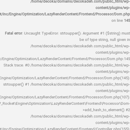
/home/decoka/domains/decokadeh.com/publi
content/
rocket/inc/Engine/Optimization/LazyRenderContent/Frontend/Proces
Fatal error
: Uncaught TypeError: strtoupper(): Argument #1 ($s
be of type string, 
/home/decoka/domains/decokadeh.com/publi
content/
rocket/inc/Engine/Optimization/LazyRenderContent/Frontend/Processor/
Stack trace: #0 /home/decoka/domains/decokadeh.com/publi
content/
rocket/inc/Engine/Optimization/LazyRenderContent/Frontend/Processor/Do
strtoupper() #1 /home/decoka/domains/decokadeh.com/publi
content/
rocket/inc/Engine/Optimization/LazyRenderContent/Frontend/Processor/Do
WP_Rocket\Engine\Optimization\LazyRenderContent\Frontend\Pro
>add_hash_to_e
/home/decoka/domains/decokadeh.com/publi
content/
rocket/inc/Engine/Optimization/LazyRenderContent/Frontend/Controlle