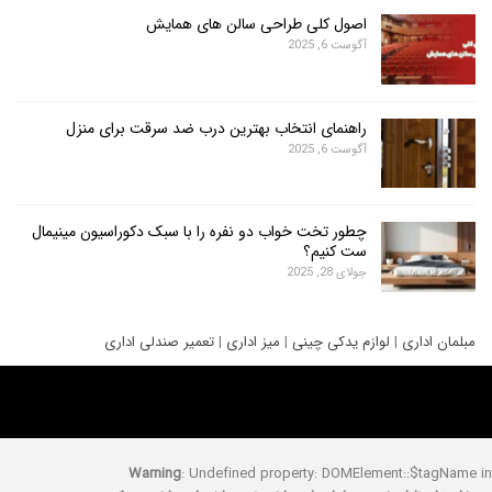
اصول کلی طراحی سالن های همایش
آگوست 6, 2025
راهنمای انتخاب بهترین درب ضد سرقت برای منزل
آگوست 6, 2025
چطور تخت خواب دو نفره را با سبک دکوراسیون مینیمال
ست کنیم؟
جولای 28, 2025
ری
|
لوازم یدکی چینی
|
میز اداری
|
تعمیر صندلی اداری
Warning
: Undefined property: DOMElement::