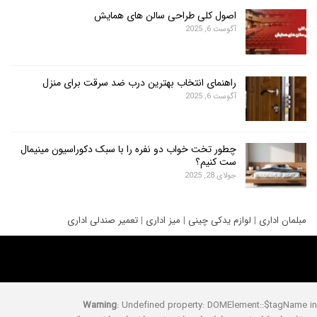
اصول کلی طراحی سالن های همایش
آگوست 6, 2025
راهنمای انتخاب بهترین درب ضد سرقت برای منزل
آگوست 6, 2025
چطور تخت خواب دو نفره را با سبک دکوراسیون مینیمال
ست کنیم؟
جولای 28, 2025
ری
|
لوازم یدکی چینی
|
میز اداری
|
تعمیر صندلی اداری
Warning
: Undefined property: DOMElement::