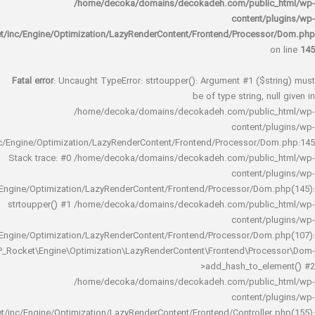
/home/decoka/domains/decokadeh.com/publi
content/
rocket/inc/Engine/Optimization/LazyRenderContent/Frontend/Proces
Fatal error
: Uncaught TypeError: strtoupper(): Argument #1 ($s
be of type string, 
/home/decoka/domains/decokadeh.com/publi
content/
rocket/inc/Engine/Optimization/LazyRenderContent/Frontend/Processor/
Stack trace: #0 /home/decoka/domains/decokadeh.com/publi
content/
rocket/inc/Engine/Optimization/LazyRenderContent/Frontend/Processor/Do
strtoupper() #1 /home/decoka/domains/decokadeh.com/publi
content/
rocket/inc/Engine/Optimization/LazyRenderContent/Frontend/Processor/Do
WP_Rocket\Engine\Optimization\LazyRenderContent\Frontend\Pro
>add_hash_to_e
/home/decoka/domains/decokadeh.com/publi
content/
rocket/inc/Engine/Optimization/LazyRenderContent/Frontend/Controlle