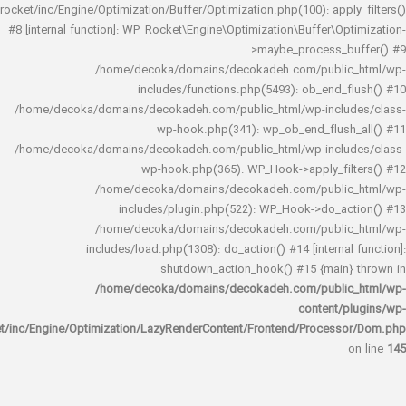
rocket/inc/Engine/Optimization/Buffer/Optimization.php(100): app
#8 [internal function]: WP_Rocket\Engine\Optimization\Buffer\O
>maybe_process_
/home/decoka/domains/decokadeh.com/publi
includes/functions.php(5493): ob_end_
/home/decoka/domains/decokadeh.com/public_html/wp-inclu
wp-hook.php(341): wp_ob_end_flus
/home/decoka/domains/decokadeh.com/public_html/wp-inclu
wp-hook.php(365): WP_Hook->apply_fi
/home/decoka/domains/decokadeh.com/publi
includes/plugin.php(522): WP_Hook->do_a
/home/decoka/domains/decokadeh.com/publi
includes/load.php(1308): do_action() #14 [interna
shutdown_action_hook() #15 {main
/home/decoka/domains/decokadeh.com/publi
content/
rocket/inc/Engine/Optimization/LazyRenderContent/Frontend/Proces