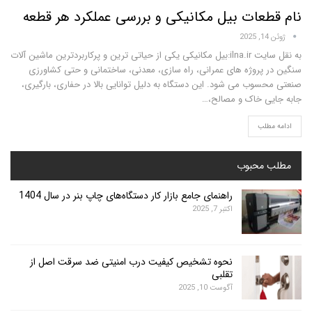
عات بیل مکانیکی و بررسی عملکرد هر قطعه
به نقل سایت ilna.ir:بیل مکانیکی یکی از حیاتی ترین و پرکاربردترین ماشین آلات
پروژه های عمرانی، راه سازی، معدنی، ساختمانی و حتی کشاورزی
وب می شود. این دستگاه به دلیل توانایی بالا در حفاری، بارگیری،
 خاک و مصالح،…
لب
محبوب
راهنمای جامع بازار کار دستگاه‌های چاپ بنر در سال 1404
اکتبر 7, 2025
نحوه تشخیص کیفیت درب امنیتی ضد سرقت اصل از
تقلبی
آگوست 10, 2025