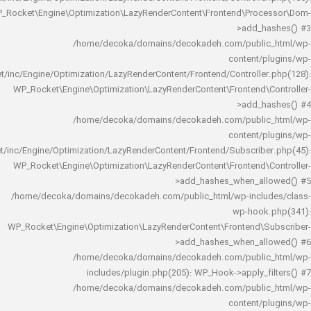
WP_Rocket\Engine\Optimization\LazyRenderContent\Frontend\Pro
>add_h
/home/decoka/domains/decokadeh.com/publi
content/
rocket/inc/Engine/Optimization/LazyRenderContent/Frontend/Controlle
WP_Rocket\Engine\Optimization\LazyRenderContent\Frontend\
>add_h
/home/decoka/domains/decokadeh.com/publi
content/
rocket/inc/Engine/Optimization/LazyRenderContent/Frontend/Subscrib
WP_Rocket\Engine\Optimization\LazyRenderContent\Frontend\
>add_hashes_when_al
/home/decoka/domains/decokadeh.com/public_html/wp-inclu
wp-hook
WP_Rocket\Engine\Optimization\LazyRenderContent\Frontend\
>add_hashes_when_al
/home/decoka/domains/decokadeh.com/publi
includes/plugin.php(205): WP_Hook->apply_f
/home/decoka/domains/decokadeh.com/publi
content/