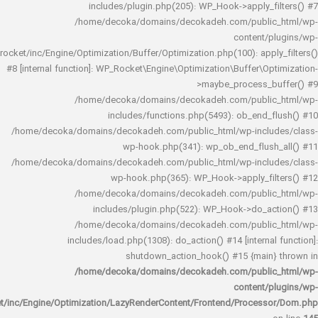
includes/plugin.php(205): WP_Hook->apply_f
/home/decoka/domains/decokadeh.com/publi
content/
rocket/inc/Engine/Optimization/Buffer/Optimization.php(100): app
#8 [internal function]: WP_Rocket\Engine\Optimization\Buffer\O
>maybe_process_
/home/decoka/domains/decokadeh.com/publi
includes/functions.php(5493): ob_end_
/home/decoka/domains/decokadeh.com/public_html/wp-inclu
wp-hook.php(341): wp_ob_end_flus
/home/decoka/domains/decokadeh.com/public_html/wp-inclu
wp-hook.php(365): WP_Hook->apply_fi
/home/decoka/domains/decokadeh.com/publi
includes/plugin.php(522): WP_Hook->do_a
/home/decoka/domains/decokadeh.com/publi
includes/load.php(1308): do_action() #14 [interna
shutdown_action_hook() #15 {main
/home/decoka/domains/decokadeh.com/publi
content/
rocket/inc/Engine/Optimization/LazyRenderContent/Frontend/Proces