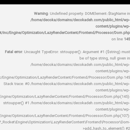
Warning
: Undefined property: DOMElement::
/home/decoka/domains/decokadeh.com/publi
content/
rocket/inc/Engine/Optimization/LazyRenderContent/Frontend/Proces
Fatal error
: Uncaught TypeError: strtoupper(): Argument #1 ($s
be of type string, 
/home/decoka/domains/decokadeh.com/publi
content/
rocket/inc/Engine/Optimization/LazyRenderContent/Frontend/Processor/
Stack trace: #0 /home/decoka/domains/decokadeh.com/publi
content/
rocket/inc/Engine/Optimization/LazyRenderContent/Frontend/Processor/Do
strtoupper() #1 /home/decoka/domains/decokadeh.com/publi
content/
rocket/inc/Engine/Optimization/LazyRenderContent/Frontend/Processor/Do
WP_Rocket\Engine\Optimization\LazyRenderContent\Frontend\Pro
>add_hash_to_e