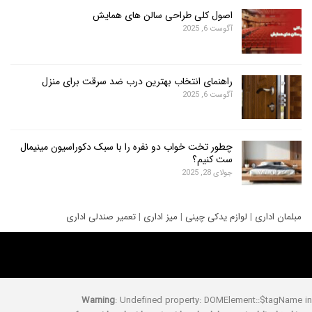
اصول کلی طراحی سالن های همایش
آگوست 6, 2025
راهنمای انتخاب بهترین درب ضد سرقت برای منزل
آگوست 6, 2025
چطور تخت خواب دو نفره را با سبک دکوراسیون مینیمال
ست کنیم؟
جولای 28, 2025
ری
|
لوازم یدکی چینی
|
میز اداری
|
تعمیر صندلی اداری
Warning
: Undefined property: DOMElement::