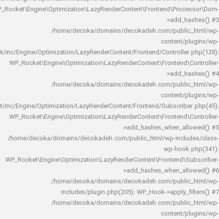
WP_Rocket\Engine\Optimization\LazyRenderContent\Frontend\Pro
>add_h
/home/decoka/domains/decokadeh.com/publi
content/
rocket/inc/Engine/Optimization/LazyRenderContent/Frontend/Controlle
WP_Rocket\Engine\Optimization\LazyRenderContent\Frontend\
>add_h
/home/decoka/domains/decokadeh.com/publi
content/
rocket/inc/Engine/Optimization/LazyRenderContent/Frontend/Subscrib
WP_Rocket\Engine\Optimization\LazyRenderContent\Frontend\
>add_hashes_when_al
/home/decoka/domains/decokadeh.com/public_html/wp-inclu
wp-hook
WP_Rocket\Engine\Optimization\LazyRenderContent\Frontend\
>add_hashes_when_al
/home/decoka/domains/decokadeh.com/publi
includes/plugin.php(205): WP_Hook->apply_f
/home/decoka/domains/decokadeh.com/publi
content/