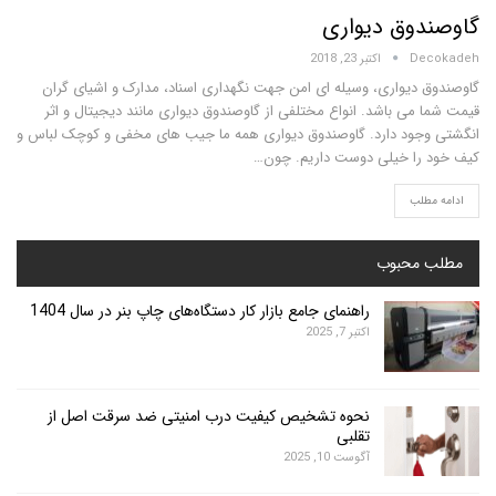
وق دیواری
D
اکتبر 23, 2018
دیواری، وسیله ای امن جهت نگهداری اسناد، مدارک و اشیای گران
می باشد. انواع مختلفی از گاوصندوق دیواری مانند دیجیتال و اثر
ود دارد. گاوصندوق دیواری همه ما جیب های مخفی و کوچک لباس و
را خیلی دوست داریم. چون…
لب
محبوب
راهنمای جامع بازار کار دستگاه‌های چاپ بنر در سال 1404
اکتبر 7, 2025
نحوه تشخیص کیفیت درب امنیتی ضد سرقت اصل از
تقلبی
آگوست 10, 2025