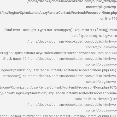
/home/decoka/domains/decokadeh.com/publi
content/
rocket/inc/Engine/Optimization/LazyRenderContent/Frontend/Proces
Fatal error
: Uncaught TypeError: strtoupper(): Argument #1 ($s
be of type string, 
/home/decoka/domains/decokadeh.com/publi
content/
rocket/inc/Engine/Optimization/LazyRenderContent/Frontend/Processor/
Stack trace: #0 /home/decoka/domains/decokadeh.com/publi
content/
rocket/inc/Engine/Optimization/LazyRenderContent/Frontend/Processor/Do
strtoupper() #1 /home/decoka/domains/decokadeh.com/publi
content/
rocket/inc/Engine/Optimization/LazyRenderContent/Frontend/Processor/Do
WP_Rocket\Engine\Optimization\LazyRenderContent\Frontend\Pro
>add_hash_to_e
/home/decoka/domains/decokadeh.com/publi
content/
rocket/inc/Engine/Optimization/LazyRenderContent/Frontend/Controlle