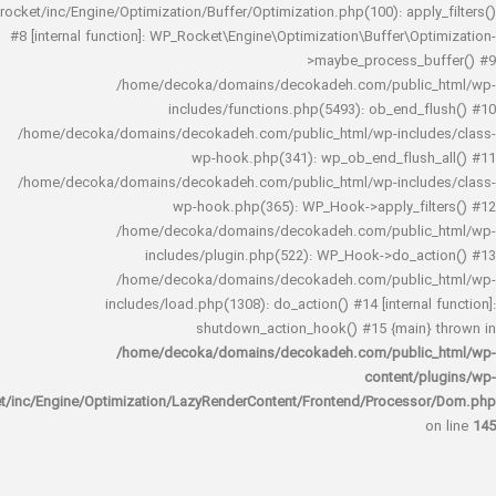
rocket/inc/Engine/Optimization/Buffer/Optimization.php(100): app
#8 [internal function]: WP_Rocket\Engine\Optimization\Buffer\O
>maybe_process_
/home/decoka/domains/decokadeh.com/publi
includes/functions.php(5493): ob_end_
/home/decoka/domains/decokadeh.com/public_html/wp-inclu
wp-hook.php(341): wp_ob_end_flus
/home/decoka/domains/decokadeh.com/public_html/wp-inclu
wp-hook.php(365): WP_Hook->apply_fi
/home/decoka/domains/decokadeh.com/publi
includes/plugin.php(522): WP_Hook->do_a
/home/decoka/domains/decokadeh.com/publi
includes/load.php(1308): do_action() #14 [interna
shutdown_action_hook() #15 {main
/home/decoka/domains/decokadeh.com/publi
content/
rocket/inc/Engine/Optimization/LazyRenderContent/Frontend/Proces