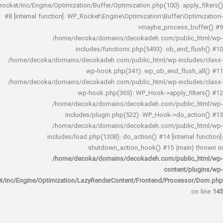
rocket/inc/Engine/Optimization/Buffer/Optimization.php(100): app
#8 [internal function]: WP_Rocket\Engine\Optimization\Buffer\O
>maybe_process_
/home/decoka/domains/decokadeh.com/publi
includes/functions.php(5493): ob_end_
/home/decoka/domains/decokadeh.com/public_html/wp-inclu
wp-hook.php(341): wp_ob_end_flus
/home/decoka/domains/decokadeh.com/public_html/wp-inclu
wp-hook.php(365): WP_Hook->apply_fi
/home/decoka/domains/decokadeh.com/publi
includes/plugin.php(522): WP_Hook->do_a
/home/decoka/domains/decokadeh.com/publi
includes/load.php(1308): do_action() #14 [interna
shutdown_action_hook() #15 {main
/home/decoka/domains/decokadeh.com/publi
content/
rocket/inc/Engine/Optimization/LazyRenderContent/Frontend/Proces