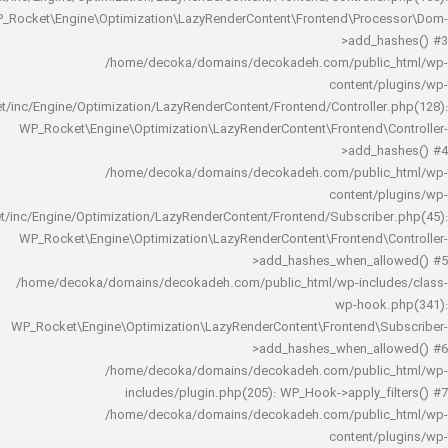
WP_Rocket\Engine\Optimization\LazyRenderContent\Frontend\Pro
>add_h
/home/decoka/domains/decokadeh.com/publi
content/
rocket/inc/Engine/Optimization/LazyRenderContent/Frontend/Controlle
WP_Rocket\Engine\Optimization\LazyRenderContent\Frontend\
>add_h
/home/decoka/domains/decokadeh.com/publi
content/
rocket/inc/Engine/Optimization/LazyRenderContent/Frontend/Subscrib
WP_Rocket\Engine\Optimization\LazyRenderContent\Frontend\
>add_hashes_when_al
/home/decoka/domains/decokadeh.com/public_html/wp-inclu
wp-hook
WP_Rocket\Engine\Optimization\LazyRenderContent\Frontend\
>add_hashes_when_al
/home/decoka/domains/decokadeh.com/publi
includes/plugin.php(205): WP_Hook->apply_f
/home/decoka/domains/decokadeh.com/publi
content/