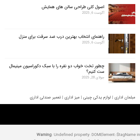
اصول کلی طراحی سالن های همایش
آگوست 6, 2025
راهنمای انتخاب بهترین درب ضد سرقت برای منزل
آگوست 6, 2025
چطور تخت خواب دو نفره را با سبک دکوراسیون مینیمال
ست کنیم؟
جولای 28, 2025
ری
|
لوازم یدکی چینی
|
میز اداری
|
تعمیر صندلی اداری
Warning
: Undefined property: DOMElement::