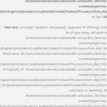
/home/decoka/domains/decokadeh.com/publi
content/
rocket/inc/Engine/Optimization/LazyRenderContent/Frontend/Proces
Fatal error
: Uncaught TypeError: strtoupper(): Argument #1 ($s
be of type string, 
/home/decoka/domains/decokadeh.com/publi
content/
rocket/inc/Engine/Optimization/LazyRenderContent/Frontend/Processor/
Stack trace: #0 /home/decoka/domains/decokadeh.com/publi
content/
rocket/inc/Engine/Optimization/LazyRenderContent/Frontend/Processor/Do
strtoupper() #1 /home/decoka/domains/decokadeh.com/publi
content/
rocket/inc/Engine/Optimization/LazyRenderContent/Frontend/Processor/Do
WP_Rocket\Engine\Optimization\LazyRenderContent\Frontend\Pro
>add_hash_to_e
/home/decoka/domains/decokadeh.com/publi
content/
rocket/inc/Engine/Optimization/LazyRenderContent/Frontend/Controlle