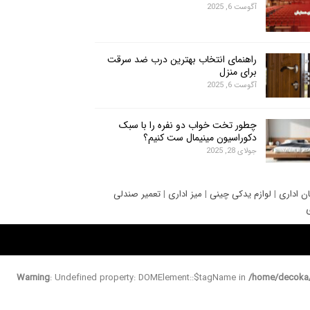
آگوست 6, 2025
راهنمای انتخاب بهترین درب ضد سرقت
برای منزل
آگوست 6, 2025
چطور تخت خواب دو نفره را با سبک
دکوراسیون مینیمال ست کنیم؟
جولای 28, 2025
ان اداری
|
لوازم یدکی چینی
|
میز اداری
|
تعمیر صندلی
ی
Warning
: Undefined property: DOMElement::$tagName in
/home/decoka/