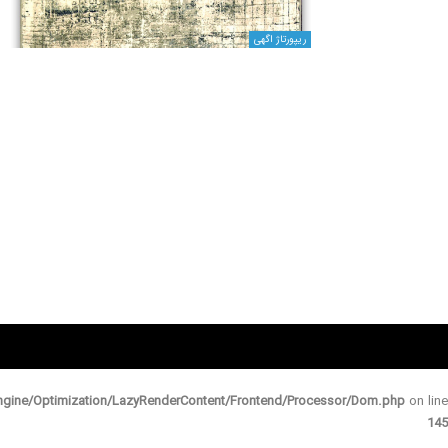
ریپورتاژ اگهی
gine/Optimization/LazyRenderContent/Frontend/Processor/Dom.php
on line
145