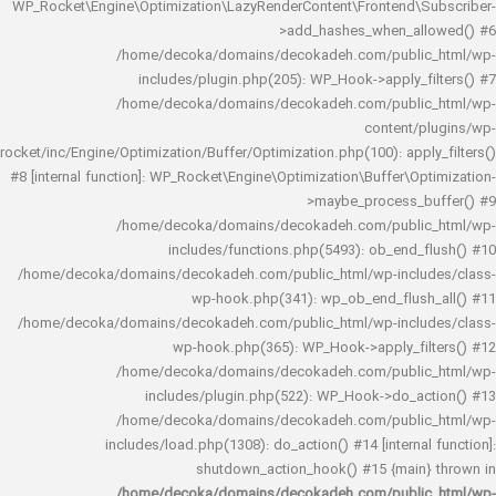
WP_Rocket\Engine\Optimization\LazyRenderContent\Frontend\
>add_hashes_when_al
/home/decoka/domains/decokadeh.com/publi
includes/plugin.php(205): WP_Hook->apply_f
/home/decoka/domains/decokadeh.com/publi
content/
rocket/inc/Engine/Optimization/Buffer/Optimization.php(100): app
#8 [internal function]: WP_Rocket\Engine\Optimization\Buffer\O
>maybe_process_
/home/decoka/domains/decokadeh.com/publi
includes/functions.php(5493): ob_end_
/home/decoka/domains/decokadeh.com/public_html/wp-inclu
wp-hook.php(341): wp_ob_end_flus
/home/decoka/domains/decokadeh.com/public_html/wp-inclu
wp-hook.php(365): WP_Hook->apply_fi
/home/decoka/domains/decokadeh.com/publi
includes/plugin.php(522): WP_Hook->do_a
/home/decoka/domains/decokadeh.com/publi
includes/load.php(1308): do_action() #14 [interna
shutdown_action_hook() #15 {main
/home/decoka/domains/decokadeh.com/publi