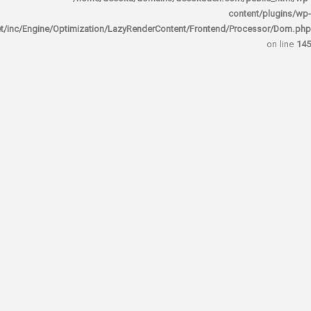
content/
rocket/inc/Engine/Optimization/LazyRenderContent/Frontend/Proces