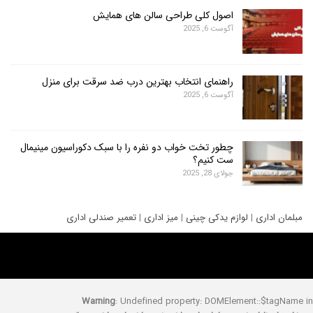
اصول کلی طراحی سالن های همایش
آگوست 6, 2025
راهنمای انتخاب بهترین درب ضد سرقت برای منزل
آگوست 6, 2025
چطور تخت خواب دو نفره را با سبک دکوراسیون مینیمال
ست کنیم؟
جولای 28, 2025
ری
|
لوازم یدکی چینی
|
میز اداری
|
تعمیر صندلی اداری
Warning
: Undefined property: DOMElement::