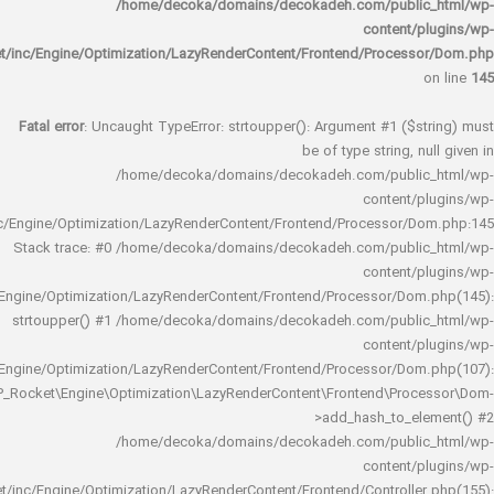
/home/decoka/domains/decokadeh.com/publi
content/
rocket/inc/Engine/Optimization/LazyRenderContent/Frontend/Proces
Fatal error
: Uncaught TypeError: strtoupper(): Argument #1 ($s
be of type string, 
/home/decoka/domains/decokadeh.com/publi
content/
rocket/inc/Engine/Optimization/LazyRenderContent/Frontend/Processor/
Stack trace: #0 /home/decoka/domains/decokadeh.com/publi
content/
rocket/inc/Engine/Optimization/LazyRenderContent/Frontend/Processor/Do
strtoupper() #1 /home/decoka/domains/decokadeh.com/publi
content/
rocket/inc/Engine/Optimization/LazyRenderContent/Frontend/Processor/Do
WP_Rocket\Engine\Optimization\LazyRenderContent\Frontend\Pro
>add_hash_to_e
/home/decoka/domains/decokadeh.com/publi
content/
rocket/inc/Engine/Optimization/LazyRenderContent/Frontend/Controlle