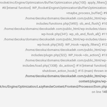
rocket/inc/Engine/Optimization/Buffer/Optimization.php(100): app
#8 [internal function]: WP_Rocket\Engine\Optimization\Buffer\O
>maybe_process_
/home/decoka/domains/decokadeh.com/publi
includes/functions.php(5493): ob_end_
/home/decoka/domains/decokadeh.com/public_html/wp-inclu
wp-hook.php(341): wp_ob_end_flus
/home/decoka/domains/decokadeh.com/public_html/wp-inclu
wp-hook.php(365): WP_Hook->apply_fi
/home/decoka/domains/decokadeh.com/publi
includes/plugin.php(522): WP_Hook->do_a
/home/decoka/domains/decokadeh.com/publi
includes/load.php(1308): do_action() #14 [interna
shutdown_action_hook() #15 {main
/home/decoka/domains/decokadeh.com/publi
content/
rocket/inc/Engine/Optimization/LazyRenderContent/Frontend/Proces