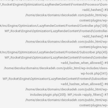
WP_Rocket\Engine\Optimization\LazyRenderContent\Frontend\Pro
>add_h
/home/decoka/domains/decokadeh.com/publi
content/
rocket/inc/Engine/Optimization/LazyRenderContent/Frontend/Controlle
WP_Rocket\Engine\Optimization\LazyRenderContent\Frontend\
>add_h
/home/decoka/domains/decokadeh.com/publi
content/
rocket/inc/Engine/Optimization/LazyRenderContent/Frontend/Subscrib
WP_Rocket\Engine\Optimization\LazyRenderContent\Frontend\
>add_hashes_when_al
/home/decoka/domains/decokadeh.com/public_html/wp-inclu
wp-hook
WP_Rocket\Engine\Optimization\LazyRenderContent\Frontend\
>add_hashes_when_al
/home/decoka/domains/decokadeh.com/publi
includes/plugin.php(205): WP_Hook->apply_f
/home/decoka/domains/decokadeh.com/publi
content/