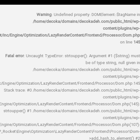
Warning
: Undefined property: DOMElement::
/home/decoka/domains/decokadeh.com/publi
content/
rocket/inc/Engine/Optimization/LazyRenderContent/Frontend/Proces
Fatal error
: Uncaught TypeError: strtoupper(): Argument #1 ($s
be of type string, 
/home/decoka/domains/decokadeh.com/publi
content/
rocket/inc/Engine/Optimization/LazyRenderContent/Frontend/Processor/
Stack trace: #0 /home/decoka/domains/decokadeh.com/publi
content/
rocket/inc/Engine/Optimization/LazyRenderContent/Frontend/Processor/Do
strtoupper() #1 /home/decoka/domains/decokadeh.com/publi
content/
rocket/inc/Engine/Optimization/LazyRenderContent/Frontend/Processor/Do
WP_Rocket\Engine\Optimization\LazyRenderContent\Frontend\Pro
>add_hash_to_e