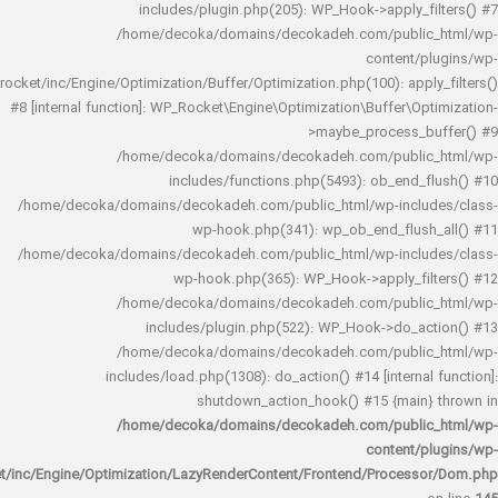
includes/plugin.php(205): WP_Hook->apply_f
/home/decoka/domains/decokadeh.com/publi
content/
rocket/inc/Engine/Optimization/Buffer/Optimization.php(100): app
#8 [internal function]: WP_Rocket\Engine\Optimization\Buffer\O
>maybe_process_
/home/decoka/domains/decokadeh.com/publi
includes/functions.php(5493): ob_end_
/home/decoka/domains/decokadeh.com/public_html/wp-inclu
wp-hook.php(341): wp_ob_end_flus
/home/decoka/domains/decokadeh.com/public_html/wp-inclu
wp-hook.php(365): WP_Hook->apply_fi
/home/decoka/domains/decokadeh.com/publi
includes/plugin.php(522): WP_Hook->do_a
/home/decoka/domains/decokadeh.com/publi
includes/load.php(1308): do_action() #14 [interna
shutdown_action_hook() #15 {main
/home/decoka/domains/decokadeh.com/publi
content/
rocket/inc/Engine/Optimization/LazyRenderContent/Frontend/Proces