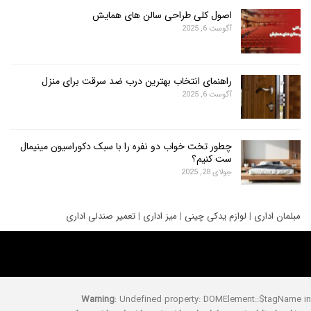
اصول کلی طراحی سالن های همایش
آگوست 6, 2025
راهنمای انتخاب بهترین درب ضد سرقت برای منزل
آگوست 6, 2025
چطور تخت خواب دو نفره را با سبک دکوراسیون مینیمال
ست کنیم؟
جولای 28, 2025
ری
|
لوازم یدکی چینی
|
میز اداری
|
تعمیر صندلی اداری
Warning
: Undefined property: DOMElement::