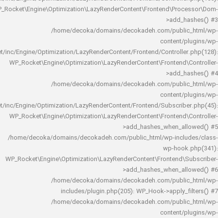
WP_Rocket\Engine\Optimization\LazyRenderContent\Frontend\Pro
>add_h
/home/decoka/domains/decokadeh.com/publi
content/
rocket/inc/Engine/Optimization/LazyRenderContent/Frontend/Controlle
WP_Rocket\Engine\Optimization\LazyRenderContent\Frontend\
>add_h
/home/decoka/domains/decokadeh.com/publi
content/
rocket/inc/Engine/Optimization/LazyRenderContent/Frontend/Subscrib
WP_Rocket\Engine\Optimization\LazyRenderContent\Frontend\
>add_hashes_when_al
/home/decoka/domains/decokadeh.com/public_html/wp-inclu
wp-hook
WP_Rocket\Engine\Optimization\LazyRenderContent\Frontend\
>add_hashes_when_al
/home/decoka/domains/decokadeh.com/publi
includes/plugin.php(205): WP_Hook->apply_f
/home/decoka/domains/decokadeh.com/publi
content/