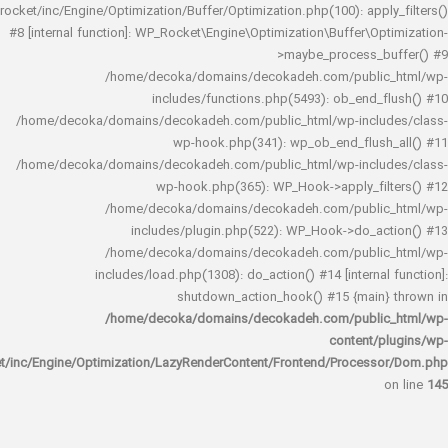
rocket/inc/Engine/Optimization/Buffer/Optimization.php(100): app
#8 [internal function]: WP_Rocket\Engine\Optimization\Buffer\O
>maybe_process_
/home/decoka/domains/decokadeh.com/publi
includes/functions.php(5493): ob_end_
/home/decoka/domains/decokadeh.com/public_html/wp-inclu
wp-hook.php(341): wp_ob_end_flus
/home/decoka/domains/decokadeh.com/public_html/wp-inclu
wp-hook.php(365): WP_Hook->apply_fi
/home/decoka/domains/decokadeh.com/publi
includes/plugin.php(522): WP_Hook->do_a
/home/decoka/domains/decokadeh.com/publi
includes/load.php(1308): do_action() #14 [interna
shutdown_action_hook() #15 {main
/home/decoka/domains/decokadeh.com/publi
content/
rocket/inc/Engine/Optimization/LazyRenderContent/Frontend/Proces