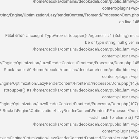
/home/decoka/domains/decokadeh.com/publi
content/
rocket/inc/Engine/Optimization/LazyRenderContent/Frontend/Proces
Fatal error
: Uncaught TypeError: strtoupper(): Argument #1 ($s
be of type string, 
/home/decoka/domains/decokadeh.com/publi
content/
rocket/inc/Engine/Optimization/LazyRenderContent/Frontend/Processor/
Stack trace: #0 /home/decoka/domains/decokadeh.com/publi
content/
rocket/inc/Engine/Optimization/LazyRenderContent/Frontend/Processor/Do
strtoupper() #1 /home/decoka/domains/decokadeh.com/publi
content/
rocket/inc/Engine/Optimization/LazyRenderContent/Frontend/Processor/Do
WP_Rocket\Engine\Optimization\LazyRenderContent\Frontend\Pro
>add_hash_to_e
/home/decoka/domains/decokadeh.com/publi
content/
rocket/inc/Engine/Optimization/LazyRenderContent/Frontend/Controlle