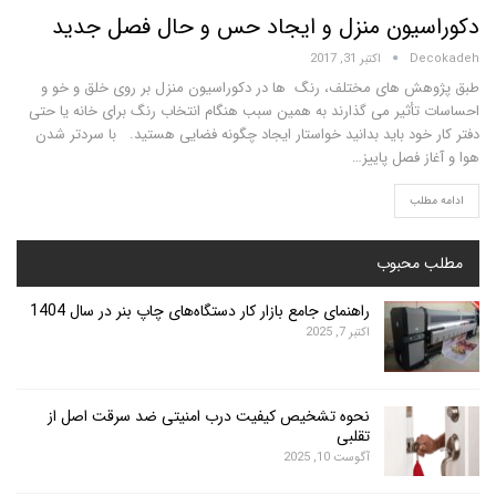
یون منزل و ایجاد حس و حال فصل جدید
D
اکتبر 31, 2017
 های مختلف، رنگ ها در دکوراسیون منزل بر روی خلق و خو و
أثیر می گذارند به همین سبب هنگام انتخاب رنگ برای خانه یا حتی
خود باید بدانید خواستار ایجاد چگونه فضایی هستید. با سردتر شدن
 فصل پاییز…
لب
محبوب
راهنمای جامع بازار کار دستگاه‌های چاپ بنر در سال 1404
اکتبر 7, 2025
نحوه تشخیص کیفیت درب امنیتی ضد سرقت اصل از
تقلبی
آگوست 10, 2025