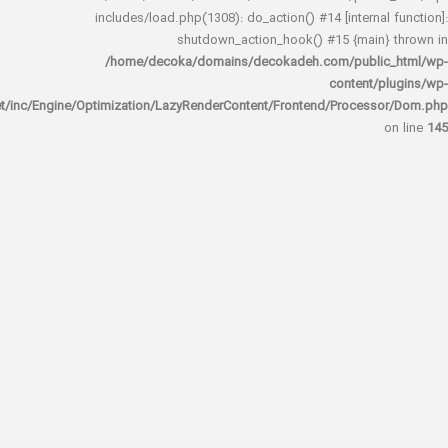
includes/load.php(1308): do_action() #14 [interna
shutdown_action_hook() #15 {main
/home/decoka/domains/decokadeh.com/publi
content/
rocket/inc/Engine/Optimization/LazyRenderContent/Frontend/Proces