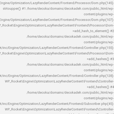
rocket/inc/Engine/Optimization/LazyRenderContent/Frontend/Processor/Do
strtoupper() #1 /home/decoka/domains/decokadeh.com/publi
content/
rocket/inc/Engine/Optimization/LazyRenderContent/Frontend/Processor/Do
WP_Rocket\Engine\Optimization\LazyRenderContent\Frontend\Pro
>add_hash_to_e
/home/decoka/domains/decokadeh.com/publi
content/
rocket/inc/Engine/Optimization/LazyRenderContent/Frontend/Controlle
WP_Rocket\Engine\Optimization\LazyRenderContent\Frontend\Pro
>add_h
/home/decoka/domains/decokadeh.com/publi
content/
rocket/inc/Engine/Optimization/LazyRenderContent/Frontend/Controlle
WP_Rocket\Engine\Optimization\LazyRenderContent\Frontend\
>add_h
/home/decoka/domains/decokadeh.com/publi
content/
rocket/inc/Engine/Optimization/LazyRenderContent/Frontend/Subscrib
WP_Rocket\Engine\Optimization\LazyRenderContent\Frontend\