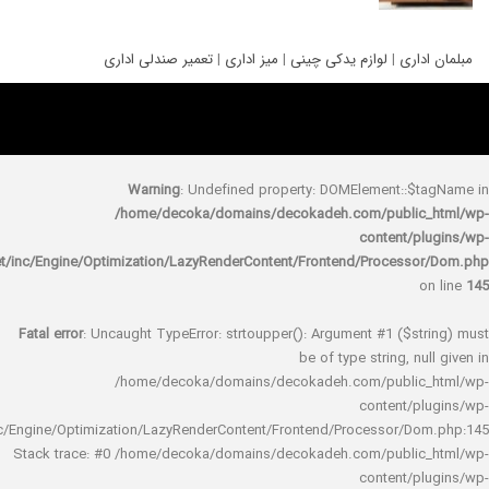
ری
|
لوازم یدکی چینی
|
میز اداری
|
تعمیر صندلی اداری
Warning
: Undefined property: DOMElement::
/home/decoka/domains/decokadeh.com/publi
content/
rocket/inc/Engine/Optimization/LazyRenderContent/Frontend/Proces
Fatal error
: Uncaught TypeError: strtoupper(): Argument #1 ($s
be of type string, 
/home/decoka/domains/decokadeh.com/publi
content/
rocket/inc/Engine/Optimization/LazyRenderContent/Frontend/Processor/
Stack trace: #0 /home/decoka/domains/decokadeh.com/publi
content/