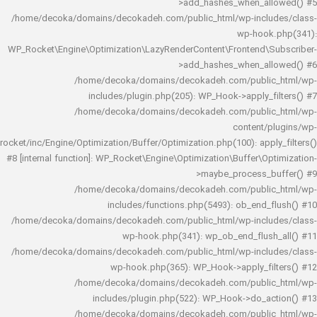
>add_hashes_when_al
/home/decoka/domains/decokadeh.com/public_html/wp-inclu
wp-hook
WP_Rocket\Engine\Optimization\LazyRenderContent\Frontend\
>add_hashes_when_al
/home/decoka/domains/decokadeh.com/publi
includes/plugin.php(205): WP_Hook->apply_f
/home/decoka/domains/decokadeh.com/publi
content/
rocket/inc/Engine/Optimization/Buffer/Optimization.php(100): app
#8 [internal function]: WP_Rocket\Engine\Optimization\Buffer\O
>maybe_process_
/home/decoka/domains/decokadeh.com/publi
includes/functions.php(5493): ob_end_
/home/decoka/domains/decokadeh.com/public_html/wp-inclu
wp-hook.php(341): wp_ob_end_flus
/home/decoka/domains/decokadeh.com/public_html/wp-inclu
wp-hook.php(365): WP_Hook->apply_fi
/home/decoka/domains/decokadeh.com/publi
includes/plugin.php(522): WP_Hook->do_a
/home/decoka/domains/decokadeh.com/publi