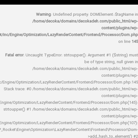
Warning
: Undefined property: DOMElement::
/home/decoka/domains/decokadeh.com/publi
content/
rocket/inc/Engine/Optimization/LazyRenderContent/Frontend/Proces
Fatal error
: Uncaught TypeError: strtoupper(): Argument #1 ($s
be of type string, 
/home/decoka/domains/decokadeh.com/publi
content/
rocket/inc/Engine/Optimization/LazyRenderContent/Frontend/Processor/
Stack trace: #0 /home/decoka/domains/decokadeh.com/publi
content/
rocket/inc/Engine/Optimization/LazyRenderContent/Frontend/Processor/Do
strtoupper() #1 /home/decoka/domains/decokadeh.com/publi
content/
rocket/inc/Engine/Optimization/LazyRenderContent/Frontend/Processor/Do
WP_Rocket\Engine\Optimization\LazyRenderContent\Frontend\Pro
>add_hash_to_e