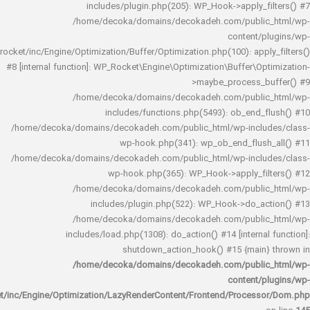
includes/plugin.php(205): WP_Hook->apply_f
/home/decoka/domains/decokadeh.com/publi
content/
rocket/inc/Engine/Optimization/Buffer/Optimization.php(100): app
#8 [internal function]: WP_Rocket\Engine\Optimization\Buffer\O
>maybe_process_
/home/decoka/domains/decokadeh.com/publi
includes/functions.php(5493): ob_end_
/home/decoka/domains/decokadeh.com/public_html/wp-inclu
wp-hook.php(341): wp_ob_end_flus
/home/decoka/domains/decokadeh.com/public_html/wp-inclu
wp-hook.php(365): WP_Hook->apply_fi
/home/decoka/domains/decokadeh.com/publi
includes/plugin.php(522): WP_Hook->do_a
/home/decoka/domains/decokadeh.com/publi
includes/load.php(1308): do_action() #14 [interna
shutdown_action_hook() #15 {main
/home/decoka/domains/decokadeh.com/publi
content/
rocket/inc/Engine/Optimization/LazyRenderContent/Frontend/Proces