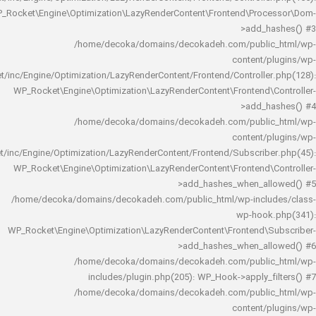
WP_Rocket\Engine\Optimization\LazyRenderContent\Frontend\Pro
>add_h
/home/decoka/domains/decokadeh.com/publi
content/
rocket/inc/Engine/Optimization/LazyRenderContent/Frontend/Controlle
WP_Rocket\Engine\Optimization\LazyRenderContent\Frontend\
>add_h
/home/decoka/domains/decokadeh.com/publi
content/
rocket/inc/Engine/Optimization/LazyRenderContent/Frontend/Subscrib
WP_Rocket\Engine\Optimization\LazyRenderContent\Frontend\
>add_hashes_when_al
/home/decoka/domains/decokadeh.com/public_html/wp-inclu
wp-hook
WP_Rocket\Engine\Optimization\LazyRenderContent\Frontend\
>add_hashes_when_al
/home/decoka/domains/decokadeh.com/publi
includes/plugin.php(205): WP_Hook->apply_f
/home/decoka/domains/decokadeh.com/publi
content/