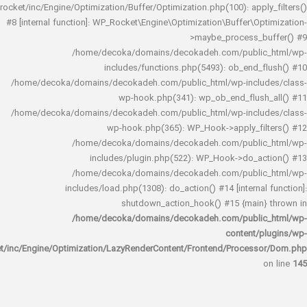
rocket/inc/Engine/Optimization/Buffer/Optimization.php(100): app
#8 [internal function]: WP_Rocket\Engine\Optimization\Buffer\O
>maybe_process_
/home/decoka/domains/decokadeh.com/publi
includes/functions.php(5493): ob_end_
/home/decoka/domains/decokadeh.com/public_html/wp-inclu
wp-hook.php(341): wp_ob_end_flus
/home/decoka/domains/decokadeh.com/public_html/wp-inclu
wp-hook.php(365): WP_Hook->apply_fi
/home/decoka/domains/decokadeh.com/publi
includes/plugin.php(522): WP_Hook->do_a
/home/decoka/domains/decokadeh.com/publi
includes/load.php(1308): do_action() #14 [interna
shutdown_action_hook() #15 {main
/home/decoka/domains/decokadeh.com/publi
content/
rocket/inc/Engine/Optimization/LazyRenderContent/Frontend/Proces