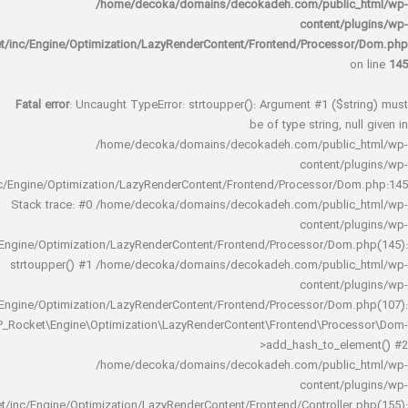
/home/decoka/domains/decokadeh.com/publi
content/
rocket/inc/Engine/Optimization/LazyRenderContent/Frontend/Proces
Fatal error
: Uncaught TypeError: strtoupper(): Argument #1 ($s
be of type string, 
/home/decoka/domains/decokadeh.com/publi
content/
rocket/inc/Engine/Optimization/LazyRenderContent/Frontend/Processor/
Stack trace: #0 /home/decoka/domains/decokadeh.com/publi
content/
rocket/inc/Engine/Optimization/LazyRenderContent/Frontend/Processor/Do
strtoupper() #1 /home/decoka/domains/decokadeh.com/publi
content/
rocket/inc/Engine/Optimization/LazyRenderContent/Frontend/Processor/Do
WP_Rocket\Engine\Optimization\LazyRenderContent\Frontend\Pro
>add_hash_to_e
/home/decoka/domains/decokadeh.com/publi
content/
rocket/inc/Engine/Optimization/LazyRenderContent/Frontend/Controlle