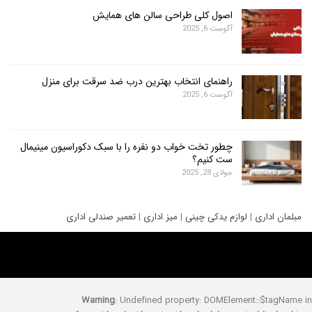
اصول کلی طراحی سالن های همایش
آگوست 6, 2025
راهنمای انتخاب بهترین درب ضد سرقت برای منزل
آگوست 6, 2025
چطور تخت خواب دو نفره را با سبک دکوراسیون مینیمال
ست کنیم؟
جولای 28, 2025
ری
|
لوازم یدکی چینی
|
میز اداری
|
تعمیر صندلی اداری
Warning
: Undefined property: DOMElement::