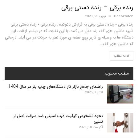
رقی – رنده دستی برقی
D
فوریه 25, 2020
- رنده دستی برقی به گزارش دکوکده : رنده برقی - رنده دستی برقی
 های کف­ رند عمل می کنند، با این تفاوت که در بیشتر اوقات، این
 به وسیله ی کاربر روی قطعه ی مورد نظر به حرکت در می آیند. درحالی
های کف­
…
لب
محبوب
راهنمای جامع بازار کار دستگاه‌های چاپ بنر در سال 1404
اکتبر 7, 2025
نحوه تشخیص کیفیت درب امنیتی ضد سرقت اصل از
تقلبی
آگوست 10, 2025