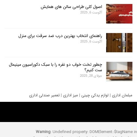
اصول کلی طراحی سالن های همایش
آگوست 6, 2025
راهنمای انتخاب بهترین درب ضد سرقت برای منزل
آگوست 6, 2025
چطور تخت خواب دو نفره را با سبک دکوراسیون مینیمال
ست کنیم؟
جولای 28, 2025
ری
|
لوازم یدکی چینی
|
میز اداری
|
تعمیر صندلی اداری
Warning
: Undefined property: DOMElement::