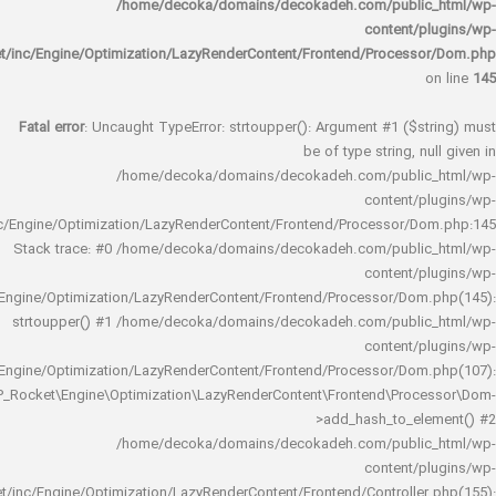
/home/decoka/domains/decokadeh.com/publi
content/
rocket/inc/Engine/Optimization/LazyRenderContent/Frontend/Proces
Fatal error
: Uncaught TypeError: strtoupper(): Argument #1 ($s
be of type string, 
/home/decoka/domains/decokadeh.com/publi
content/
rocket/inc/Engine/Optimization/LazyRenderContent/Frontend/Processor/
Stack trace: #0 /home/decoka/domains/decokadeh.com/publi
content/
rocket/inc/Engine/Optimization/LazyRenderContent/Frontend/Processor/Do
strtoupper() #1 /home/decoka/domains/decokadeh.com/publi
content/
rocket/inc/Engine/Optimization/LazyRenderContent/Frontend/Processor/Do
WP_Rocket\Engine\Optimization\LazyRenderContent\Frontend\Pro
>add_hash_to_e
/home/decoka/domains/decokadeh.com/publi
content/
rocket/inc/Engine/Optimization/LazyRenderContent/Frontend/Controlle