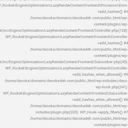
WP_Rocket\Engine\Optimization\LazyRenderContent\Frontend\Pro
>add_h
/home/decoka/domains/decokadeh.com/publi
content/
rocket/inc/Engine/Optimization/LazyRenderContent/Frontend/Controlle
WP_Rocket\Engine\Optimization\LazyRenderContent\Frontend\
>add_h
/home/decoka/domains/decokadeh.com/publi
content/
rocket/inc/Engine/Optimization/LazyRenderContent/Frontend/Subscrib
WP_Rocket\Engine\Optimization\LazyRenderContent\Frontend\
>add_hashes_when_al
/home/decoka/domains/decokadeh.com/public_html/wp-inclu
wp-hook
WP_Rocket\Engine\Optimization\LazyRenderContent\Frontend\
>add_hashes_when_al
/home/decoka/domains/decokadeh.com/publi
includes/plugin.php(205): WP_Hook->apply_f
/home/decoka/domains/decokadeh.com/publi
content/