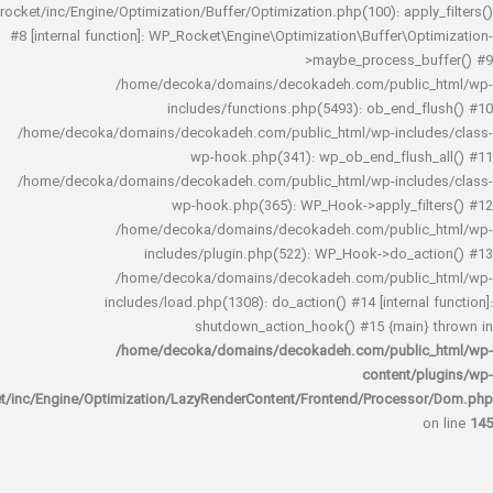
rocket/inc/Engine/Optimization/Buffer/Optimization.php(100): app
#8 [internal function]: WP_Rocket\Engine\Optimization\Buffer\O
>maybe_process_
/home/decoka/domains/decokadeh.com/publi
includes/functions.php(5493): ob_end_
/home/decoka/domains/decokadeh.com/public_html/wp-inclu
wp-hook.php(341): wp_ob_end_flus
/home/decoka/domains/decokadeh.com/public_html/wp-inclu
wp-hook.php(365): WP_Hook->apply_fi
/home/decoka/domains/decokadeh.com/publi
includes/plugin.php(522): WP_Hook->do_a
/home/decoka/domains/decokadeh.com/publi
includes/load.php(1308): do_action() #14 [interna
shutdown_action_hook() #15 {main
/home/decoka/domains/decokadeh.com/publi
content/
rocket/inc/Engine/Optimization/LazyRenderContent/Frontend/Proces