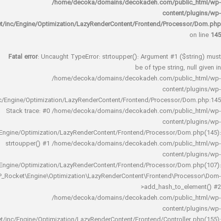
/home/decoka/domains/decokadeh.com/publi
content/
rocket/inc/Engine/Optimization/LazyRenderContent/Frontend/Proces
Fatal error
: Uncaught TypeError: strtoupper(): Argument #1 ($s
be of type string, 
/home/decoka/domains/decokadeh.com/publi
content/
rocket/inc/Engine/Optimization/LazyRenderContent/Frontend/Processor/
Stack trace: #0 /home/decoka/domains/decokadeh.com/publi
content/
rocket/inc/Engine/Optimization/LazyRenderContent/Frontend/Processor/Do
strtoupper() #1 /home/decoka/domains/decokadeh.com/publi
content/
rocket/inc/Engine/Optimization/LazyRenderContent/Frontend/Processor/Do
WP_Rocket\Engine\Optimization\LazyRenderContent\Frontend\Pro
>add_hash_to_e
/home/decoka/domains/decokadeh.com/publi
content/
rocket/inc/Engine/Optimization/LazyRenderContent/Frontend/Controlle