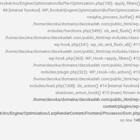
rocket/inc/Engine/Optimization/Buffer/Optimization.php(100): app
#8 [internal function]: WP_Rocket\Engine\Optimization\Buffer\O
>maybe_process_
/home/decoka/domains/decokadeh.com/publi
includes/functions.php(5493): ob_end_
/home/decoka/domains/decokadeh.com/public_html/wp-inclu
wp-hook.php(341): wp_ob_end_flus
/home/decoka/domains/decokadeh.com/public_html/wp-inclu
wp-hook.php(365): WP_Hook->apply_fi
/home/decoka/domains/decokadeh.com/publi
includes/plugin.php(522): WP_Hook->do_a
/home/decoka/domains/decokadeh.com/publi
includes/load.php(1308): do_action() #14 [interna
shutdown_action_hook() #15 {main
/home/decoka/domains/decokadeh.com/publi
content/
rocket/inc/Engine/Optimization/LazyRenderContent/Frontend/Proces