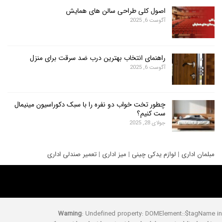
اصول کلی طراحی سالن های همایش
آگوست 6, 2025
راهنمای انتخاب بهترین درب ضد سرقت برای منزل
آگوست 6, 2025
چطور تخت خواب دو نفره را با سبک دکوراسیون مینیمال
ست کنیم؟
جولای 28, 2025
ری
|
لوازم یدکی چینی
|
میز اداری
|
تعمیر صندلی اداری
Warning
: Undefined property: DOMElement::