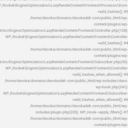
WP_Rocket\Engine\Optimization\LazyRenderContent\Frontend\Pro
>add_h
/home/decoka/domains/decokadeh.com/publi
content/
rocket/inc/Engine/Optimization/LazyRenderContent/Frontend/Controlle
WP_Rocket\Engine\Optimization\LazyRenderContent\Frontend\
>add_h
/home/decoka/domains/decokadeh.com/publi
content/
rocket/inc/Engine/Optimization/LazyRenderContent/Frontend/Subscrib
WP_Rocket\Engine\Optimization\LazyRenderContent\Frontend\
>add_hashes_when_al
/home/decoka/domains/decokadeh.com/public_html/wp-inclu
wp-hook
WP_Rocket\Engine\Optimization\LazyRenderContent\Frontend\
>add_hashes_when_al
/home/decoka/domains/decokadeh.com/publi
includes/plugin.php(205): WP_Hook->apply_f
/home/decoka/domains/decokadeh.com/publi
content/