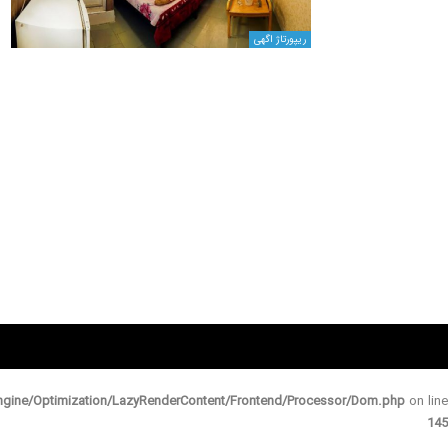
ریپورتاژ اگهی
gine/Optimization/LazyRenderContent/Frontend/Processor/Dom.php
on line
145