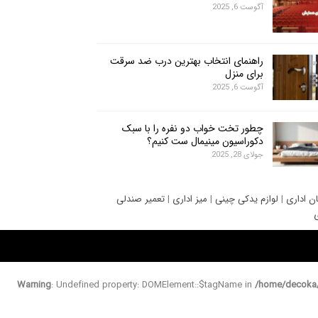
آگوست 6, 2025
راهنمای انتخاب بهترین درب ضد سرقت
برای منزل
آگوست 6, 2025
چطور تخت خواب دو نفره را با سبک
دکوراسیون مینیمال ست کنیم؟
جولای 28, 2025
ان اداری
|
لوازم یدکی چینی
|
میز اداری
|
تعمیر صندلی
ی
Warning
: Undefined property: DOMElement::$tagName in
/home/decoka/