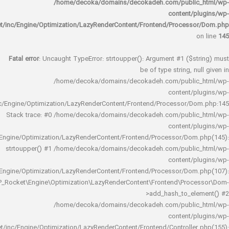
/home/decoka/domains/decokadeh.com/publi
content/
rocket/inc/Engine/Optimization/LazyRenderContent/Frontend/Proces
Fatal error
: Uncaught TypeError: strtoupper(): Argument #1 ($s
be of type string, 
/home/decoka/domains/decokadeh.com/publi
content/
rocket/inc/Engine/Optimization/LazyRenderContent/Frontend/Processor/
Stack trace: #0 /home/decoka/domains/decokadeh.com/publi
content/
rocket/inc/Engine/Optimization/LazyRenderContent/Frontend/Processor/Do
strtoupper() #1 /home/decoka/domains/decokadeh.com/publi
content/
rocket/inc/Engine/Optimization/LazyRenderContent/Frontend/Processor/Do
WP_Rocket\Engine\Optimization\LazyRenderContent\Frontend\Pro
>add_hash_to_e
/home/decoka/domains/decokadeh.com/publi
content/
rocket/inc/Engine/Optimization/LazyRenderContent/Frontend/Controlle