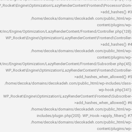
WP_Rocket\Engine\Optimization\LazyRenderContent\Frontend\Pro
>add_h
/home/decoka/domains/decokadeh.com/publi
content/
rocket/inc/Engine/Optimization/LazyRenderContent/Frontend/Controlle
WP_Rocket\Engine\Optimization\LazyRenderContent\Frontend\
>add_h
/home/decoka/domains/decokadeh.com/publi
content/
rocket/inc/Engine/Optimization/LazyRenderContent/Frontend/Subscrib
WP_Rocket\Engine\Optimization\LazyRenderContent\Frontend\
>add_hashes_when_al
/home/decoka/domains/decokadeh.com/public_html/wp-inclu
wp-hook
WP_Rocket\Engine\Optimization\LazyRenderContent\Frontend\
>add_hashes_when_al
/home/decoka/domains/decokadeh.com/publi
includes/plugin.php(205): WP_Hook->apply_f
/home/decoka/domains/decokadeh.com/publi
content/