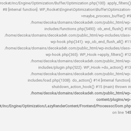
rocket/inc/Engine/Optimization/Buffer/Optimization.php(100): app
#8 [internal function]: WP_Rocket\Engine\Optimization\Buffer\O
>maybe_process_
/home/decoka/domains/decokadeh.com/publi
includes/functions.php(5493): ob_end_
/home/decoka/domains/decokadeh.com/public_html/wp-inclu
wp-hook.php(341): wp_ob_end_flus
/home/decoka/domains/decokadeh.com/public_html/wp-inclu
wp-hook.php(365): WP_Hook->apply_fi
/home/decoka/domains/decokadeh.com/publi
includes/plugin.php(522): WP_Hook->do_a
/home/decoka/domains/decokadeh.com/publi
includes/load.php(1308): do_action() #14 [interna
shutdown_action_hook() #15 {main
/home/decoka/domains/decokadeh.com/publi
content/
rocket/inc/Engine/Optimization/LazyRenderContent/Frontend/Proces