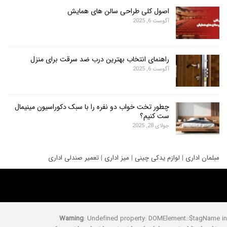
اصول کلی طراحی سالن های همایش
آگوست 6, 2025
راهنمای انتخاب بهترین درب ضد سرقت برای منزل
آگوست 6, 2025
چطور تخت خواب دو نفره را با سبک دکوراسیون مینیمال
ست کنیم؟
جولای 28, 2025
ری
|
لوازم یدکی چینی
|
میز اداری
|
تعمیر صندلی اداری
Warning
: Undefined property: DOMElement::