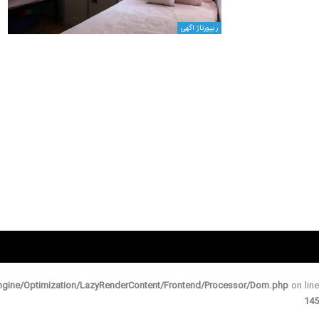
ریپورتاژ اگهی
gine/Optimization/LazyRenderContent/Frontend/Processor/Dom.php
on line
145