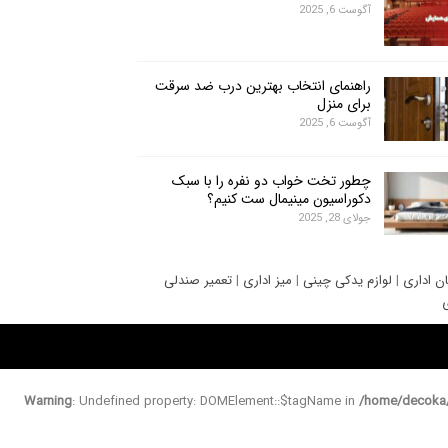
آگوست 6, 2025
راهنمای انتخاب بهترین درب ضد سرقت
برای منزل
آگوست 6, 2025
چطور تخت خواب دو نفره را با سبک
دکوراسیون مینیمال ست کنیم؟
جولای 28, 2025
ان اداری
|
لوازم یدکی چینی
|
میز اداری
|
تعمیر صندلی
ی
Warning
: Undefined property: DOMElement::$tagName in
/home/decoka/