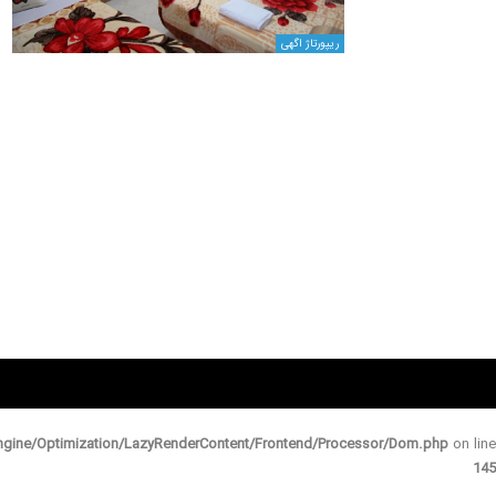
ریپورتاژ اگهی
gine/Optimization/LazyRenderContent/Frontend/Processor/Dom.php
on line
145