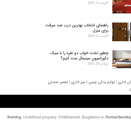
آگوست 6, 2025
راهنمای انتخاب بهترین درب ضد سرقت
برای منزل
آگوست 6, 2025
چطور تخت خواب دو نفره را با سبک
دکوراسیون مینیمال ست کنیم؟
جولای 28, 2025
ان اداری
|
لوازم یدکی چینی
|
میز اداری
|
تعمیر صندلی
ی
Warning
: Undefined property: DOMElement::$tagName in
/home/decoka/