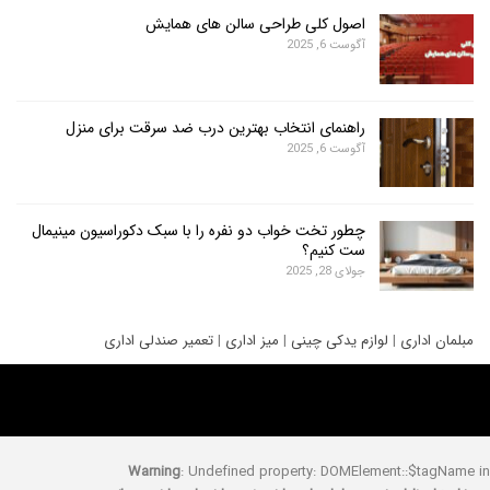
اصول کلی طراحی سالن های همایش
آگوست 6, 2025
راهنمای انتخاب بهترین درب ضد سرقت برای منزل
آگوست 6, 2025
چطور تخت خواب دو نفره را با سبک دکوراسیون مینیمال
ست کنیم؟
جولای 28, 2025
ری
|
لوازم یدکی چینی
|
میز اداری
|
تعمیر صندلی اداری
Warning
: Undefined property: DOMElement::