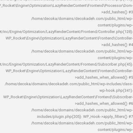
WP_Rocket\Engine\Optimization\LazyRenderContent\Frontend\Pro
>add_h
/home/decoka/domains/decokadeh.com/publi
content/
rocket/inc/Engine/Optimization/LazyRenderContent/Frontend/Controlle
WP_Rocket\Engine\Optimization\LazyRenderContent\Frontend\
>add_h
/home/decoka/domains/decokadeh.com/publi
content/
rocket/inc/Engine/Optimization/LazyRenderContent/Frontend/Subscrib
WP_Rocket\Engine\Optimization\LazyRenderContent\Frontend\
>add_hashes_when_al
/home/decoka/domains/decokadeh.com/public_html/wp-inclu
wp-hook
WP_Rocket\Engine\Optimization\LazyRenderContent\Frontend\
>add_hashes_when_al
/home/decoka/domains/decokadeh.com/publi
includes/plugin.php(205): WP_Hook->apply_f
/home/decoka/domains/decokadeh.com/publi
content/