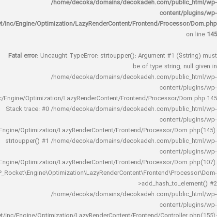
/home/decoka/domains/decokadeh.com/publi
content/
rocket/inc/Engine/Optimization/LazyRenderContent/Frontend/Proces
Fatal error
: Uncaught TypeError: strtoupper(): Argument #1 ($s
be of type string, 
/home/decoka/domains/decokadeh.com/publi
content/
rocket/inc/Engine/Optimization/LazyRenderContent/Frontend/Processor/
Stack trace: #0 /home/decoka/domains/decokadeh.com/publi
content/
rocket/inc/Engine/Optimization/LazyRenderContent/Frontend/Processor/Do
strtoupper() #1 /home/decoka/domains/decokadeh.com/publi
content/
rocket/inc/Engine/Optimization/LazyRenderContent/Frontend/Processor/Do
WP_Rocket\Engine\Optimization\LazyRenderContent\Frontend\Pro
>add_hash_to_e
/home/decoka/domains/decokadeh.com/publi
content/
rocket/inc/Engine/Optimization/LazyRenderContent/Frontend/Controlle