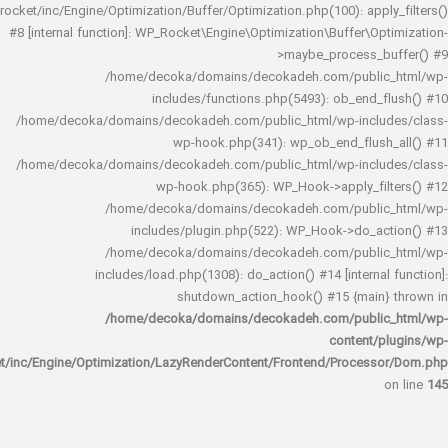
rocket/inc/Engine/Optimization/Buffer/Optimization.php(100): app
#8 [internal function]: WP_Rocket\Engine\Optimization\Buffer\O
>maybe_process_
/home/decoka/domains/decokadeh.com/publi
includes/functions.php(5493): ob_end_
/home/decoka/domains/decokadeh.com/public_html/wp-inclu
wp-hook.php(341): wp_ob_end_flus
/home/decoka/domains/decokadeh.com/public_html/wp-inclu
wp-hook.php(365): WP_Hook->apply_fi
/home/decoka/domains/decokadeh.com/publi
includes/plugin.php(522): WP_Hook->do_a
/home/decoka/domains/decokadeh.com/publi
includes/load.php(1308): do_action() #14 [interna
shutdown_action_hook() #15 {main
/home/decoka/domains/decokadeh.com/publi
content/
rocket/inc/Engine/Optimization/LazyRenderContent/Frontend/Proces