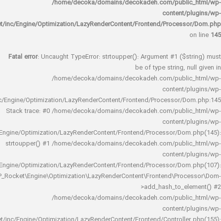
/home/decoka/domains/decokadeh.com/publi
content/
rocket/inc/Engine/Optimization/LazyRenderContent/Frontend/Proces
Fatal error
: Uncaught TypeError: strtoupper(): Argument #1 ($s
be of type string, 
/home/decoka/domains/decokadeh.com/publi
content/
rocket/inc/Engine/Optimization/LazyRenderContent/Frontend/Processor/
Stack trace: #0 /home/decoka/domains/decokadeh.com/publi
content/
rocket/inc/Engine/Optimization/LazyRenderContent/Frontend/Processor/Do
strtoupper() #1 /home/decoka/domains/decokadeh.com/publi
content/
rocket/inc/Engine/Optimization/LazyRenderContent/Frontend/Processor/Do
WP_Rocket\Engine\Optimization\LazyRenderContent\Frontend\Pro
>add_hash_to_e
/home/decoka/domains/decokadeh.com/publi
content/
rocket/inc/Engine/Optimization/LazyRenderContent/Frontend/Controlle