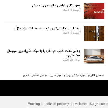
اصول کلی طراحی سالن های همایش
آگوست 6, 2025
راهنمای انتخاب بهترین درب ضد سرقت برای منزل
آگوست 6, 2025
چطور تخت خواب دو نفره را با سبک دکوراسیون مینیمال
ست کنیم؟
جولای 28, 2025
ری
|
لوازم یدکی چینی
|
میز اداری
|
تعمیر صندلی اداری
Warning
: Undefined property: DOMElement::