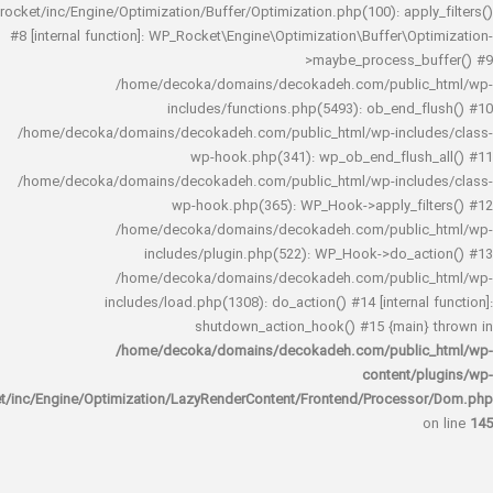
rocket/inc/Engine/Optimization/Buffer/Optimization.php(100): app
#8 [internal function]: WP_Rocket\Engine\Optimization\Buffer\O
>maybe_process_
/home/decoka/domains/decokadeh.com/publi
includes/functions.php(5493): ob_end_
/home/decoka/domains/decokadeh.com/public_html/wp-inclu
wp-hook.php(341): wp_ob_end_flus
/home/decoka/domains/decokadeh.com/public_html/wp-inclu
wp-hook.php(365): WP_Hook->apply_fi
/home/decoka/domains/decokadeh.com/publi
includes/plugin.php(522): WP_Hook->do_a
/home/decoka/domains/decokadeh.com/publi
includes/load.php(1308): do_action() #14 [interna
shutdown_action_hook() #15 {main
/home/decoka/domains/decokadeh.com/publi
content/
rocket/inc/Engine/Optimization/LazyRenderContent/Frontend/Proces