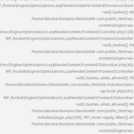
WP_Rocket\Engine\Optimization\LazyRenderContent\Frontend\Pro
>add_h
/home/decoka/domains/decokadeh.com/publi
content/
rocket/inc/Engine/Optimization/LazyRenderContent/Frontend/Controlle
WP_Rocket\Engine\Optimization\LazyRenderContent\Frontend\
>add_h
/home/decoka/domains/decokadeh.com/publi
content/
rocket/inc/Engine/Optimization/LazyRenderContent/Frontend/Subscrib
WP_Rocket\Engine\Optimization\LazyRenderContent\Frontend\
>add_hashes_when_al
/home/decoka/domains/decokadeh.com/public_html/wp-inclu
wp-hook
WP_Rocket\Engine\Optimization\LazyRenderContent\Frontend\
>add_hashes_when_al
/home/decoka/domains/decokadeh.com/publi
includes/plugin.php(205): WP_Hook->apply_f
/home/decoka/domains/decokadeh.com/publi
content/