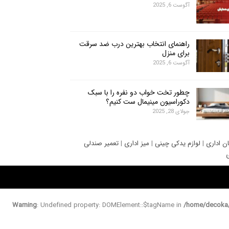
آگوست 6, 2025
راهنمای انتخاب بهترین درب ضد سرقت
برای منزل
آگوست 6, 2025
چطور تخت خواب دو نفره را با سبک
دکوراسیون مینیمال ست کنیم؟
جولای 28, 2025
ان اداری
|
لوازم یدکی چینی
|
میز اداری
|
تعمیر صندلی
ی
Warning
: Undefined property: DOMElement::$tagName in
/home/decoka/