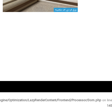
ورق ام دی اف ملامینه
gine/Optimization/LazyRenderContent/Frontend/Processor/Dom.php
on line
145