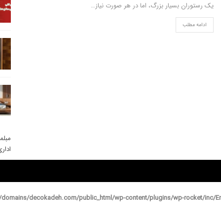
یک رستوران بسیار بزرگ، اما در هر صورت نیاز…
ادامه مطلب
مبلم
ادار
domains/decokadeh.com/public_html/wp-content/plugins/wp-rocket/inc/En