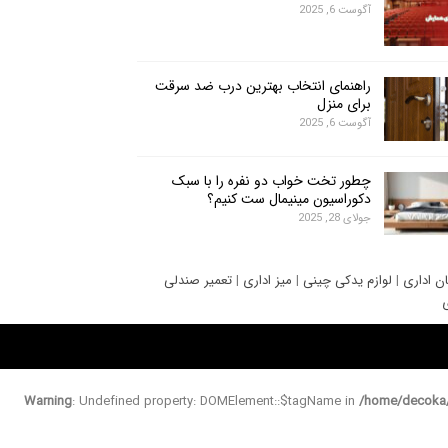
آگوست 6, 2025
راهنمای انتخاب بهترین درب ضد سرقت
برای منزل
آگوست 6, 2025
چطور تخت خواب دو نفره را با سبک
دکوراسیون مینیمال ست کنیم؟
جولای 28, 2025
ان اداری
|
لوازم یدکی چینی
|
میز اداری
|
تعمیر صندلی
ی
Warning
: Undefined property: DOMElement::$tagName in
/home/decoka/