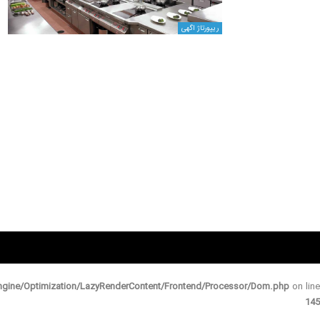
ریپورتاژ اگهی
gine/Optimization/LazyRenderContent/Frontend/Processor/Dom.php
on line
145