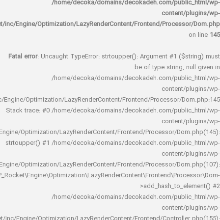
/home/decoka/domains/decokadeh.com/publi
content/
rocket/inc/Engine/Optimization/LazyRenderContent/Frontend/Proces
Fatal error
: Uncaught TypeError: strtoupper(): Argument #1 ($s
be of type string, 
/home/decoka/domains/decokadeh.com/publi
content/
rocket/inc/Engine/Optimization/LazyRenderContent/Frontend/Processor/
Stack trace: #0 /home/decoka/domains/decokadeh.com/publi
content/
rocket/inc/Engine/Optimization/LazyRenderContent/Frontend/Processor/Do
strtoupper() #1 /home/decoka/domains/decokadeh.com/publi
content/
rocket/inc/Engine/Optimization/LazyRenderContent/Frontend/Processor/Do
WP_Rocket\Engine\Optimization\LazyRenderContent\Frontend\Pro
>add_hash_to_e
/home/decoka/domains/decokadeh.com/publi
content/
rocket/inc/Engine/Optimization/LazyRenderContent/Frontend/Controlle