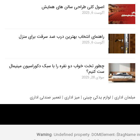
اصول کلی طراحی سالن های همایش
آگوست 6, 2025
راهنمای انتخاب بهترین درب ضد سرقت برای منزل
آگوست 6, 2025
چطور تخت خواب دو نفره را با سبک دکوراسیون مینیمال
ست کنیم؟
جولای 28, 2025
ری
|
لوازم یدکی چینی
|
میز اداری
|
تعمیر صندلی اداری
Warning
: Undefined property: DOMElement::