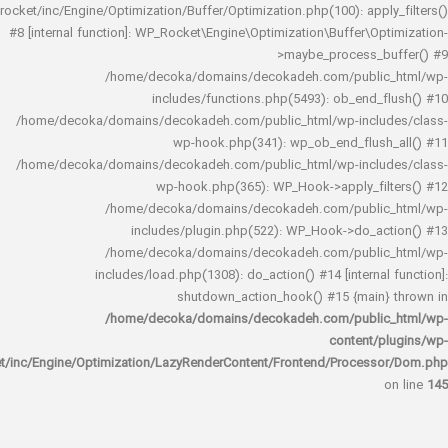
rocket/inc/Engine/Optimization/Buffer/Optimization.php(100): app
#8 [internal function]: WP_Rocket\Engine\Optimization\Buffer\O
>maybe_process_
/home/decoka/domains/decokadeh.com/publi
includes/functions.php(5493): ob_end_
/home/decoka/domains/decokadeh.com/public_html/wp-inclu
wp-hook.php(341): wp_ob_end_flus
/home/decoka/domains/decokadeh.com/public_html/wp-inclu
wp-hook.php(365): WP_Hook->apply_fi
/home/decoka/domains/decokadeh.com/publi
includes/plugin.php(522): WP_Hook->do_a
/home/decoka/domains/decokadeh.com/publi
includes/load.php(1308): do_action() #14 [interna
shutdown_action_hook() #15 {main
/home/decoka/domains/decokadeh.com/publi
content/
rocket/inc/Engine/Optimization/LazyRenderContent/Frontend/Proces