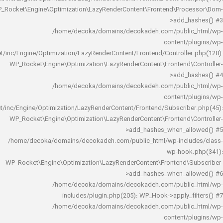
WP_Rocket\Engine\Optimization\LazyRenderContent\Frontend\Pro
>add_h
/home/decoka/domains/decokadeh.com/publi
content/
rocket/inc/Engine/Optimization/LazyRenderContent/Frontend/Controlle
WP_Rocket\Engine\Optimization\LazyRenderContent\Frontend\
>add_h
/home/decoka/domains/decokadeh.com/publi
content/
rocket/inc/Engine/Optimization/LazyRenderContent/Frontend/Subscrib
WP_Rocket\Engine\Optimization\LazyRenderContent\Frontend\
>add_hashes_when_al
/home/decoka/domains/decokadeh.com/public_html/wp-inclu
wp-hook
WP_Rocket\Engine\Optimization\LazyRenderContent\Frontend\
>add_hashes_when_al
/home/decoka/domains/decokadeh.com/publi
includes/plugin.php(205): WP_Hook->apply_f
/home/decoka/domains/decokadeh.com/publi
content/