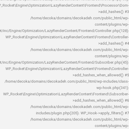
WP_Rocket\Engine\Optimization\LazyRenderContent\Frontend\Pro
>add_h
/home/decoka/domains/decokadeh.com/publi
content/
rocket/inc/Engine/Optimization/LazyRenderContent/Frontend/Controlle
WP_Rocket\Engine\Optimization\LazyRenderContent\Frontend\
>add_h
/home/decoka/domains/decokadeh.com/publi
content/
rocket/inc/Engine/Optimization/LazyRenderContent/Frontend/Subscrib
WP_Rocket\Engine\Optimization\LazyRenderContent\Frontend\
>add_hashes_when_al
/home/decoka/domains/decokadeh.com/public_html/wp-inclu
wp-hook
WP_Rocket\Engine\Optimization\LazyRenderContent\Frontend\
>add_hashes_when_al
/home/decoka/domains/decokadeh.com/publi
includes/plugin.php(205): WP_Hook->apply_f
/home/decoka/domains/decokadeh.com/publi
content/