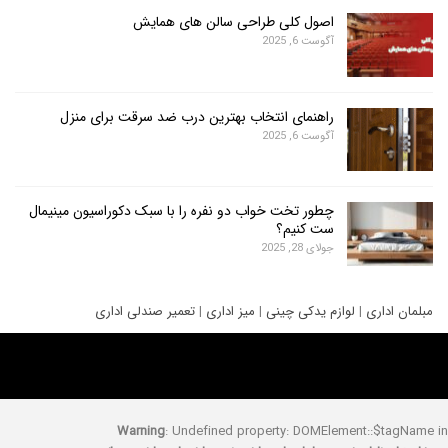
اصول کلی طراحی سالن های همایش
آگوست 6, 2025
راهنمای انتخاب بهترین درب ضد سرقت برای منزل
آگوست 6, 2025
چطور تخت خواب دو نفره را با سبک دکوراسیون مینیمال
ست کنیم؟
جولای 28, 2025
ری
|
لوازم یدکی چینی
|
میز اداری
|
تعمیر صندلی اداری
Warning
: Undefined property: DOMElement::