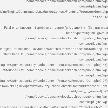
/home/decoka/domains/decokadeh.com/publi
content/
rocket/inc/Engine/Optimization/LazyRenderContent/Frontend/Proces
Fatal error
: Uncaught TypeError: strtoupper(): Argument #1 ($s
be of type string, 
/home/decoka/domains/decokadeh.com/publi
content/
rocket/inc/Engine/Optimization/LazyRenderContent/Frontend/Processor/
Stack trace: #0 /home/decoka/domains/decokadeh.com/publi
content/
rocket/inc/Engine/Optimization/LazyRenderContent/Frontend/Processor/Do
strtoupper() #1 /home/decoka/domains/decokadeh.com/publi
content/
rocket/inc/Engine/Optimization/LazyRenderContent/Frontend/Processor/Do
WP_Rocket\Engine\Optimization\LazyRenderContent\Frontend\Pro
>add_hash_to_e
/home/decoka/domains/decokadeh.com/publi
content/
rocket/inc/Engine/Optimization/LazyRenderContent/Frontend/Controlle