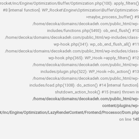
rocket/inc/Engine/Optimization/Buffer/Optimization.php(100): app
#8 [internal function]: WP_Rocket\Engine\Optimization\Buffer\O
>maybe_process_
/home/decoka/domains/decokadeh.com/publi
includes/functions.php(5493): ob_end_
/home/decoka/domains/decokadeh.com/public_html/wp-inclu
wp-hook.php(341): wp_ob_end_flus
/home/decoka/domains/decokadeh.com/public_html/wp-inclu
wp-hook.php(365): WP_Hook->apply_fi
/home/decoka/domains/decokadeh.com/publi
includes/plugin.php(522): WP_Hook->do_a
/home/decoka/domains/decokadeh.com/publi
includes/load.php(1308): do_action() #14 [interna
shutdown_action_hook() #15 {main
/home/decoka/domains/decokadeh.com/publi
content/
rocket/inc/Engine/Optimization/LazyRenderContent/Frontend/Proces