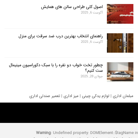
اصول کلی طراحی سالن های همایش
آگوست 6, 2025
راهنمای انتخاب بهترین درب ضد سرقت برای منزل
آگوست 6, 2025
چطور تخت خواب دو نفره را با سبک دکوراسیون مینیمال
ست کنیم؟
جولای 28, 2025
ری
|
لوازم یدکی چینی
|
میز اداری
|
تعمیر صندلی اداری
Warning
: Undefined property: DOMElement::