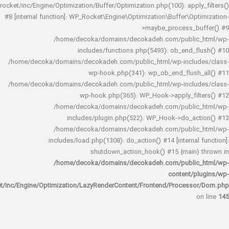
rocket/inc/Engine/Optimization/Buffer/Optimization.php(100): app
#8 [internal function]: WP_Rocket\Engine\Optimization\Buffer\O
>maybe_process_
/home/decoka/domains/decokadeh.com/publi
includes/functions.php(5493): ob_end_
/home/decoka/domains/decokadeh.com/public_html/wp-inclu
wp-hook.php(341): wp_ob_end_flus
/home/decoka/domains/decokadeh.com/public_html/wp-inclu
wp-hook.php(365): WP_Hook->apply_fi
/home/decoka/domains/decokadeh.com/publi
includes/plugin.php(522): WP_Hook->do_a
/home/decoka/domains/decokadeh.com/publi
includes/load.php(1308): do_action() #14 [interna
shutdown_action_hook() #15 {main
/home/decoka/domains/decokadeh.com/publi
content/
rocket/inc/Engine/Optimization/LazyRenderContent/Frontend/Proces