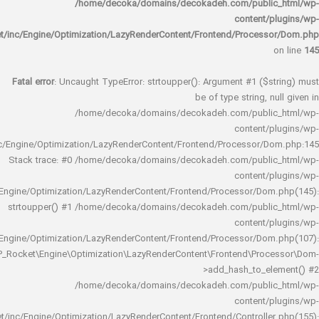
/home/decoka/domains/decokadeh.com/publi
content/
rocket/inc/Engine/Optimization/LazyRenderContent/Frontend/Proces
Fatal error
: Uncaught TypeError: strtoupper(): Argument #1 ($s
be of type string, 
/home/decoka/domains/decokadeh.com/publi
content/
rocket/inc/Engine/Optimization/LazyRenderContent/Frontend/Processor/
Stack trace: #0 /home/decoka/domains/decokadeh.com/publi
content/
rocket/inc/Engine/Optimization/LazyRenderContent/Frontend/Processor/Do
strtoupper() #1 /home/decoka/domains/decokadeh.com/publi
content/
rocket/inc/Engine/Optimization/LazyRenderContent/Frontend/Processor/Do
WP_Rocket\Engine\Optimization\LazyRenderContent\Frontend\Pro
>add_hash_to_e
/home/decoka/domains/decokadeh.com/publi
content/
rocket/inc/Engine/Optimization/LazyRenderContent/Frontend/Controlle