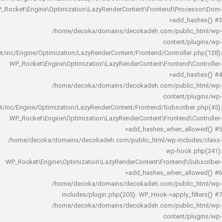
WP_Rocket\Engine\Optimization\LazyRenderContent\Frontend\Pro
>add_h
/home/decoka/domains/decokadeh.com/publi
content/
rocket/inc/Engine/Optimization/LazyRenderContent/Frontend/Controlle
WP_Rocket\Engine\Optimization\LazyRenderContent\Frontend\
>add_h
/home/decoka/domains/decokadeh.com/publi
content/
rocket/inc/Engine/Optimization/LazyRenderContent/Frontend/Subscrib
WP_Rocket\Engine\Optimization\LazyRenderContent\Frontend\
>add_hashes_when_al
/home/decoka/domains/decokadeh.com/public_html/wp-inclu
wp-hook
WP_Rocket\Engine\Optimization\LazyRenderContent\Frontend\
>add_hashes_when_al
/home/decoka/domains/decokadeh.com/publi
includes/plugin.php(205): WP_Hook->apply_f
/home/decoka/domains/decokadeh.com/publi
content/