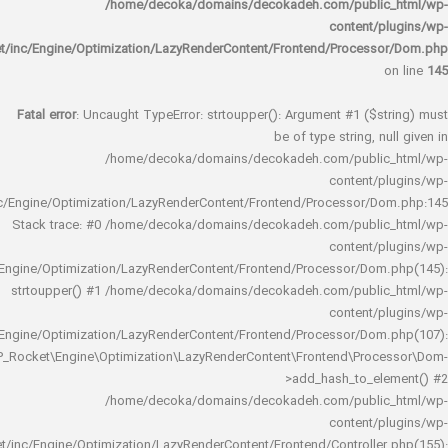
/home/decoka/domains/decokadeh.com/publi
content/
rocket/inc/Engine/Optimization/LazyRenderContent/Frontend/Proces
Fatal error
: Uncaught TypeError: strtoupper(): Argument #1 ($s
be of type string, 
/home/decoka/domains/decokadeh.com/publi
content/
rocket/inc/Engine/Optimization/LazyRenderContent/Frontend/Processor/
Stack trace: #0 /home/decoka/domains/decokadeh.com/publi
content/
rocket/inc/Engine/Optimization/LazyRenderContent/Frontend/Processor/Do
strtoupper() #1 /home/decoka/domains/decokadeh.com/publi
content/
rocket/inc/Engine/Optimization/LazyRenderContent/Frontend/Processor/Do
WP_Rocket\Engine\Optimization\LazyRenderContent\Frontend\Pro
>add_hash_to_e
/home/decoka/domains/decokadeh.com/publi
content/
rocket/inc/Engine/Optimization/LazyRenderContent/Frontend/Controlle