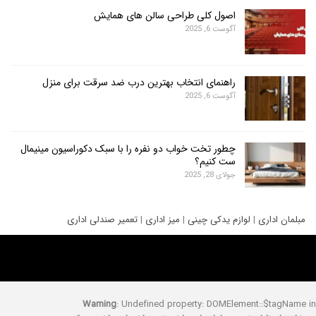
اصول کلی طراحی سالن های همایش
آگوست 6, 2025
راهنمای انتخاب بهترین درب ضد سرقت برای منزل
آگوست 6, 2025
چطور تخت خواب دو نفره را با سبک دکوراسیون مینیمال
ست کنیم؟
جولای 28, 2025
ری
|
لوازم یدکی چینی
|
میز اداری
|
تعمیر صندلی اداری
Warning
: Undefined property: DOMElement::