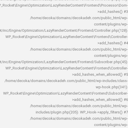
WP_Rocket\Engine\Optimization\LazyRenderContent\Frontend\Pro
>add_h
/home/decoka/domains/decokadeh.com/publi
content/
rocket/inc/Engine/Optimization/LazyRenderContent/Frontend/Controlle
WP_Rocket\Engine\Optimization\LazyRenderContent\Frontend\
>add_h
/home/decoka/domains/decokadeh.com/publi
content/
rocket/inc/Engine/Optimization/LazyRenderContent/Frontend/Subscrib
WP_Rocket\Engine\Optimization\LazyRenderContent\Frontend\
>add_hashes_when_al
/home/decoka/domains/decokadeh.com/public_html/wp-inclu
wp-hook
WP_Rocket\Engine\Optimization\LazyRenderContent\Frontend\
>add_hashes_when_al
/home/decoka/domains/decokadeh.com/publi
includes/plugin.php(205): WP_Hook->apply_f
/home/decoka/domains/decokadeh.com/publi
content/