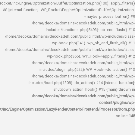
rocket/inc/Engine/Optimization/Buffer/Optimization.php(100): app
#8 [internal function]: WP_Rocket\Engine\Optimization\Buffer\O
>maybe_process_
/home/decoka/domains/decokadeh.com/publi
includes/functions.php(5493): ob_end_
/home/decoka/domains/decokadeh.com/public_html/wp-inclu
wp-hook.php(341): wp_ob_end_flus
/home/decoka/domains/decokadeh.com/public_html/wp-inclu
wp-hook.php(365): WP_Hook->apply_fi
/home/decoka/domains/decokadeh.com/publi
includes/plugin.php(522): WP_Hook->do_a
/home/decoka/domains/decokadeh.com/publi
includes/load.php(1308): do_action() #14 [interna
shutdown_action_hook() #15 {main
/home/decoka/domains/decokadeh.com/publi
content/
rocket/inc/Engine/Optimization/LazyRenderContent/Frontend/Proces