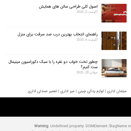
اصول کلی طراحی سالن های همایش
آگوست 6, 2025
راهنمای انتخاب بهترین درب ضد سرقت برای منزل
آگوست 6, 2025
چطور تخت خواب دو نفره را با سبک دکوراسیون مینیمال
ست کنیم؟
جولای 28, 2025
ری
|
لوازم یدکی چینی
|
میز اداری
|
تعمیر صندلی اداری
Warning
: Undefined property: DOMElement::