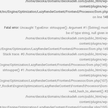
/home/decoka/domains/decokadeh.com/publi
content/
rocket/inc/Engine/Optimization/LazyRenderContent/Frontend/Proces
Fatal error
: Uncaught TypeError: strtoupper(): Argument #1 ($s
be of type string, 
/home/decoka/domains/decokadeh.com/publi
content/
rocket/inc/Engine/Optimization/LazyRenderContent/Frontend/Processor/
Stack trace: #0 /home/decoka/domains/decokadeh.com/publi
content/
rocket/inc/Engine/Optimization/LazyRenderContent/Frontend/Processor/Do
strtoupper() #1 /home/decoka/domains/decokadeh.com/publi
content/
rocket/inc/Engine/Optimization/LazyRenderContent/Frontend/Processor/Do
WP_Rocket\Engine\Optimization\LazyRenderContent\Frontend\Pro
>add_hash_to_e
/home/decoka/domains/decokadeh.com/publi
content/
rocket/inc/Engine/Optimization/LazyRenderContent/Frontend/Controlle