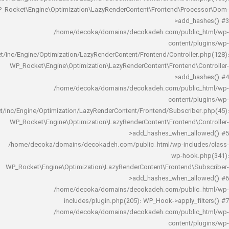
WP_Rocket\Engine\Optimization\LazyRenderContent\Frontend\Pro
>add_h
/home/decoka/domains/decokadeh.com/publi
content/
rocket/inc/Engine/Optimization/LazyRenderContent/Frontend/Controlle
WP_Rocket\Engine\Optimization\LazyRenderContent\Frontend\
>add_h
/home/decoka/domains/decokadeh.com/publi
content/
rocket/inc/Engine/Optimization/LazyRenderContent/Frontend/Subscrib
WP_Rocket\Engine\Optimization\LazyRenderContent\Frontend\
>add_hashes_when_al
/home/decoka/domains/decokadeh.com/public_html/wp-inclu
wp-hook
WP_Rocket\Engine\Optimization\LazyRenderContent\Frontend\
>add_hashes_when_al
/home/decoka/domains/decokadeh.com/publi
includes/plugin.php(205): WP_Hook->apply_f
/home/decoka/domains/decokadeh.com/publi
content/