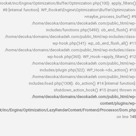
rocket/inc/Engine/Optimization/Buffer/Optimization.php(100): app
#8 [internal function]: WP_Rocket\Engine\Optimization\Buffer\O
>maybe_process_
/home/decoka/domains/decokadeh.com/publi
includes/functions.php(5493): ob_end_
/home/decoka/domains/decokadeh.com/public_html/wp-inclu
wp-hook.php(341): wp_ob_end_flus
/home/decoka/domains/decokadeh.com/public_html/wp-inclu
wp-hook.php(365): WP_Hook->apply_fi
/home/decoka/domains/decokadeh.com/publi
includes/plugin.php(522): WP_Hook->do_a
/home/decoka/domains/decokadeh.com/publi
includes/load.php(1308): do_action() #14 [interna
shutdown_action_hook() #15 {main
/home/decoka/domains/decokadeh.com/publi
content/
rocket/inc/Engine/Optimization/LazyRenderContent/Frontend/Proces