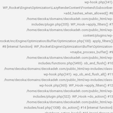
wp-hook
WP_Rocket\Engine\Optimization\LazyRenderContent\Frontend\
>add_hashes_when_al
/home/decoka/domains/decokadeh.com/publi
includes/plugin.php(205): WP_Hook->apply_f
/home/decoka/domains/decokadeh.com/publi
content/
rocket/inc/Engine/Optimization/Buffer/Optimization.php(100): app
#8 [internal function]: WP_Rocket\Engine\Optimization\Buffer\O
>maybe_process_
/home/decoka/domains/decokadeh.com/publi
includes/functions.php(5493): ob_end_
/home/decoka/domains/decokadeh.com/public_html/wp-inclu
wp-hook.php(341): wp_ob_end_flus
/home/decoka/domains/decokadeh.com/public_html/wp-inclu
wp-hook.php(365): WP_Hook->apply_fi
/home/decoka/domains/decokadeh.com/publi
includes/plugin.php(522): WP_Hook->do_a
/home/decoka/domains/decokadeh.com/publi
includes/load.php(1308): do_action() #14 [interna