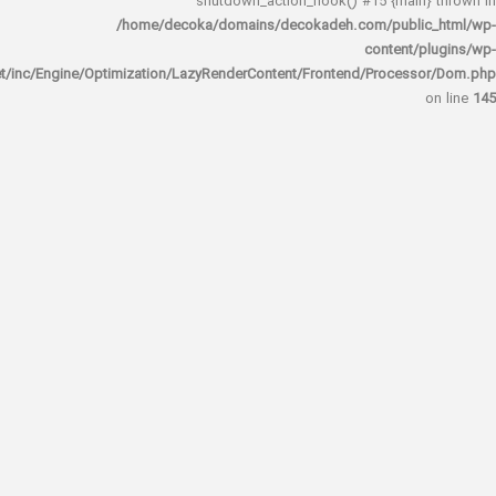
shutdown_action_hook() #15 {main
/home/decoka/domains/decokadeh.com/publi
content/
rocket/inc/Engine/Optimization/LazyRenderContent/Frontend/Proces