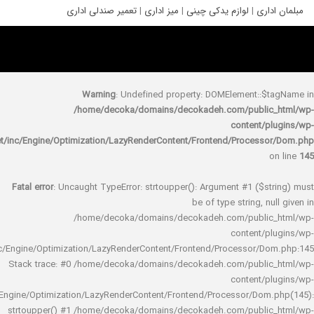
ری
|
لوازم یدکی چینی
|
میز اداری
|
تعمیر صندلی اداری
Warning
: Undefined property: DOMElement::
/home/decoka/domains/decokadeh.com/publi
content/
rocket/inc/Engine/Optimization/LazyRenderContent/Frontend/Proces
Fatal error
: Uncaught TypeError: strtoupper(): Argument #1 ($s
be of type string, 
/home/decoka/domains/decokadeh.com/publi
content/
rocket/inc/Engine/Optimization/LazyRenderContent/Frontend/Processor/
Stack trace: #0 /home/decoka/domains/decokadeh.com/publi
content/
rocket/inc/Engine/Optimization/LazyRenderContent/Frontend/Processor/Do
strtoupper() #1 /home/decoka/domains/decokadeh.com/publi