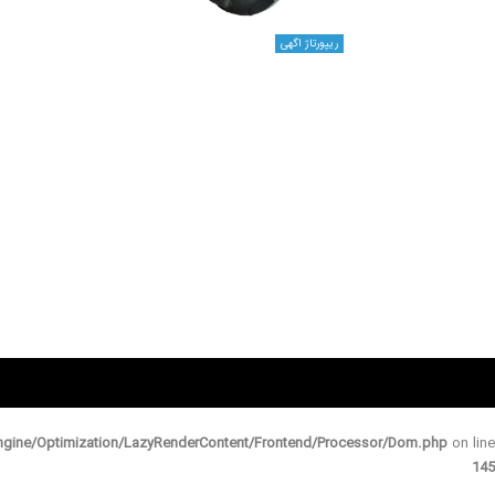
ریپورتاژ اگهی
gine/Optimization/LazyRenderContent/Frontend/Processor/Dom.php
on line
145