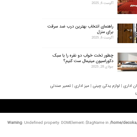
آگوست 6, 2025
راهنمای انتخاب بهترین درب ضد سرقت
برای منزل
آگوست 6, 2025
چطور تخت خواب دو نفره را با سبک
دکوراسیون مینیمال ست کنیم؟
جولای 28, 2025
ان اداری
|
لوازم یدکی چینی
|
میز اداری
|
تعمیر صندلی
ی
Warning
: Undefined property: DOMElement::$tagName in
/home/decoka/