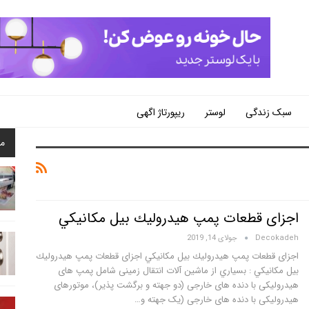
سبک زندگی
لوستر
ریپورتاژ اگهی
م
اجزای قطعات پمپ هيدروليك بيل مكانيكي
Decokadeh
جولای 14, 2019
اجزای قطعات پمپ هيدروليك بيل مكانيكي اجزای قطعات پمپ هيدروليك
بيل مكانيكي : بسياري از ماشین آلات انتقال زمینی شامل پمپ های
هیدرولیکی با دنده های خارجی (دو جهته و برگشت پذیر)، موتورهای
هیدرولیکی با دنده های خارجی (یک جهته و…