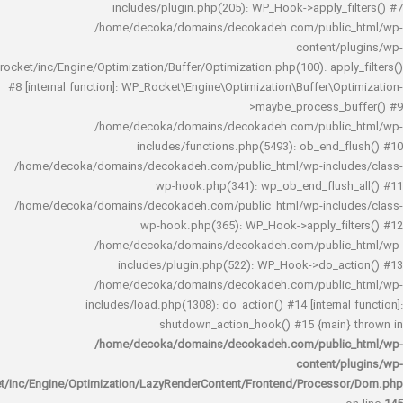
includes/plugin.php(205): WP_Hook->apply_f
/home/decoka/domains/decokadeh.com/publi
content/
rocket/inc/Engine/Optimization/Buffer/Optimization.php(100): app
#8 [internal function]: WP_Rocket\Engine\Optimization\Buffer\O
>maybe_process_
/home/decoka/domains/decokadeh.com/publi
includes/functions.php(5493): ob_end_
/home/decoka/domains/decokadeh.com/public_html/wp-inclu
wp-hook.php(341): wp_ob_end_flus
/home/decoka/domains/decokadeh.com/public_html/wp-inclu
wp-hook.php(365): WP_Hook->apply_fi
/home/decoka/domains/decokadeh.com/publi
includes/plugin.php(522): WP_Hook->do_a
/home/decoka/domains/decokadeh.com/publi
includes/load.php(1308): do_action() #14 [interna
shutdown_action_hook() #15 {main
/home/decoka/domains/decokadeh.com/publi
content/
rocket/inc/Engine/Optimization/LazyRenderContent/Frontend/Proces