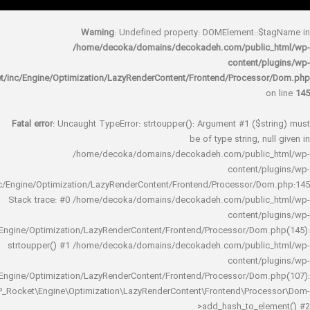
Warning
: Undefined property: DOMElement::
/home/decoka/domains/decokadeh.com/publi
content/
rocket/inc/Engine/Optimization/LazyRenderContent/Frontend/Proces
Fatal error
: Uncaught TypeError: strtoupper(): Argument #1 ($s
be of type string, 
/home/decoka/domains/decokadeh.com/publi
content/
rocket/inc/Engine/Optimization/LazyRenderContent/Frontend/Processor/
Stack trace: #0 /home/decoka/domains/decokadeh.com/publi
content/
rocket/inc/Engine/Optimization/LazyRenderContent/Frontend/Processor/Do
strtoupper() #1 /home/decoka/domains/decokadeh.com/publi
content/
rocket/inc/Engine/Optimization/LazyRenderContent/Frontend/Processor/Do
WP_Rocket\Engine\Optimization\LazyRenderContent\Frontend\Pro
>add_hash_to_e