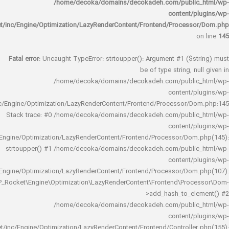
/home/decoka/domains/decokadeh.com/publi
content/
rocket/inc/Engine/Optimization/LazyRenderContent/Frontend/Proces
Fatal error
: Uncaught TypeError: strtoupper(): Argument #1 ($s
be of type string, 
/home/decoka/domains/decokadeh.com/publi
content/
rocket/inc/Engine/Optimization/LazyRenderContent/Frontend/Processor/
Stack trace: #0 /home/decoka/domains/decokadeh.com/publi
content/
rocket/inc/Engine/Optimization/LazyRenderContent/Frontend/Processor/Do
strtoupper() #1 /home/decoka/domains/decokadeh.com/publi
content/
rocket/inc/Engine/Optimization/LazyRenderContent/Frontend/Processor/Do
WP_Rocket\Engine\Optimization\LazyRenderContent\Frontend\Pro
>add_hash_to_e
/home/decoka/domains/decokadeh.com/publi
content/
rocket/inc/Engine/Optimization/LazyRenderContent/Frontend/Controlle