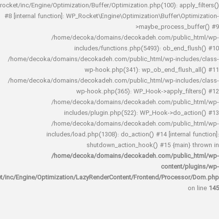
rocket/inc/Engine/Optimization/Buffer/Optimization.php(100): app
#8 [internal function]: WP_Rocket\Engine\Optimization\Buffer\O
>maybe_process_
/home/decoka/domains/decokadeh.com/publi
includes/functions.php(5493): ob_end_
/home/decoka/domains/decokadeh.com/public_html/wp-inclu
wp-hook.php(341): wp_ob_end_flus
/home/decoka/domains/decokadeh.com/public_html/wp-inclu
wp-hook.php(365): WP_Hook->apply_fi
/home/decoka/domains/decokadeh.com/publi
includes/plugin.php(522): WP_Hook->do_a
/home/decoka/domains/decokadeh.com/publi
includes/load.php(1308): do_action() #14 [interna
shutdown_action_hook() #15 {main
/home/decoka/domains/decokadeh.com/publi
content/
rocket/inc/Engine/Optimization/LazyRenderContent/Frontend/Proces