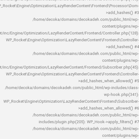
WP_Rocket\Engine\Optimization\LazyRenderContent\Frontend\Pro
>add_h
/home/decoka/domains/decokadeh.com/publi
content/
rocket/inc/Engine/Optimization/LazyRenderContent/Frontend/Controlle
WP_Rocket\Engine\Optimization\LazyRenderContent\Frontend\
>add_h
/home/decoka/domains/decokadeh.com/publi
content/
rocket/inc/Engine/Optimization/LazyRenderContent/Frontend/Subscrib
WP_Rocket\Engine\Optimization\LazyRenderContent\Frontend\
>add_hashes_when_al
/home/decoka/domains/decokadeh.com/public_html/wp-inclu
wp-hook
WP_Rocket\Engine\Optimization\LazyRenderContent\Frontend\
>add_hashes_when_al
/home/decoka/domains/decokadeh.com/publi
includes/plugin.php(205): WP_Hook->apply_f
/home/decoka/domains/decokadeh.com/publi
content/