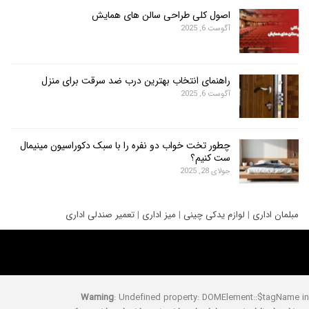
اصول کلی طراحی سالن های همایش
آگوست 6, 2025
راهنمای انتخاب بهترین درب ضد سرقت برای منزل
آگوست 6, 2025
چطور تخت خواب دو نفره را با سبک دکوراسیون مینیمال
ست کنیم؟
جولای 28, 2025
ری
|
لوازم یدکی چینی
|
میز اداری
|
تعمیر صندلی اداری
Warning
: Undefined property: DOMElement::