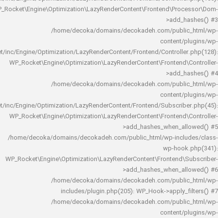
WP_Rocket\Engine\Optimization\LazyRenderContent\Frontend\Pro
>add_h
/home/decoka/domains/decokadeh.com/publi
content/
rocket/inc/Engine/Optimization/LazyRenderContent/Frontend/Controlle
WP_Rocket\Engine\Optimization\LazyRenderContent\Frontend\
>add_h
/home/decoka/domains/decokadeh.com/publi
content/
rocket/inc/Engine/Optimization/LazyRenderContent/Frontend/Subscrib
WP_Rocket\Engine\Optimization\LazyRenderContent\Frontend\
>add_hashes_when_al
/home/decoka/domains/decokadeh.com/public_html/wp-inclu
wp-hook
WP_Rocket\Engine\Optimization\LazyRenderContent\Frontend\
>add_hashes_when_al
/home/decoka/domains/decokadeh.com/publi
includes/plugin.php(205): WP_Hook->apply_f
/home/decoka/domains/decokadeh.com/publi
content/