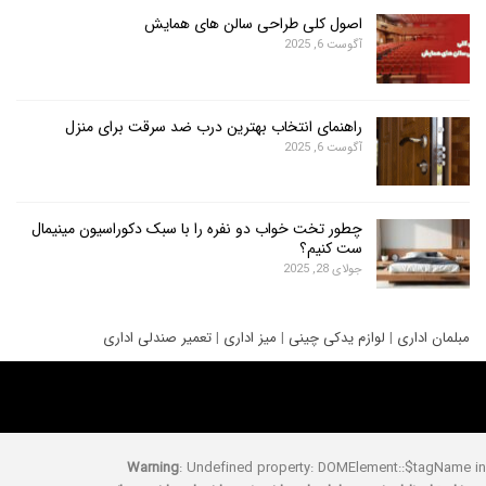
اصول کلی طراحی سالن های همایش
آگوست 6, 2025
راهنمای انتخاب بهترین درب ضد سرقت برای منزل
آگوست 6, 2025
چطور تخت خواب دو نفره را با سبک دکوراسیون مینیمال
ست کنیم؟
جولای 28, 2025
ری
|
لوازم یدکی چینی
|
میز اداری
|
تعمیر صندلی اداری
Warning
: Undefined property: DOMElement::