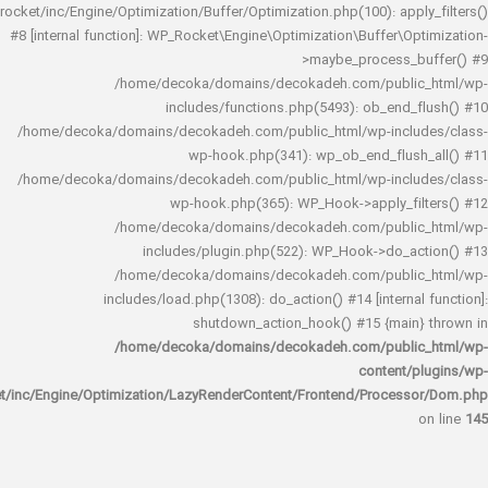
rocket/inc/Engine/Optimization/Buffer/Optimization.php(100): app
#8 [internal function]: WP_Rocket\Engine\Optimization\Buffer\O
>maybe_process_
/home/decoka/domains/decokadeh.com/publi
includes/functions.php(5493): ob_end_
/home/decoka/domains/decokadeh.com/public_html/wp-inclu
wp-hook.php(341): wp_ob_end_flus
/home/decoka/domains/decokadeh.com/public_html/wp-inclu
wp-hook.php(365): WP_Hook->apply_fi
/home/decoka/domains/decokadeh.com/publi
includes/plugin.php(522): WP_Hook->do_a
/home/decoka/domains/decokadeh.com/publi
includes/load.php(1308): do_action() #14 [interna
shutdown_action_hook() #15 {main
/home/decoka/domains/decokadeh.com/publi
content/
rocket/inc/Engine/Optimization/LazyRenderContent/Frontend/Proces