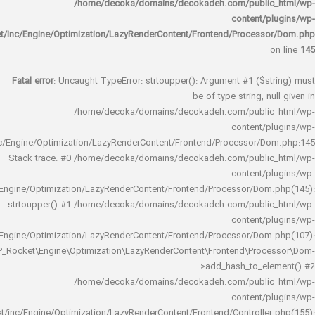
/home/decoka/domains/decokadeh.com/publi
content/
rocket/inc/Engine/Optimization/LazyRenderContent/Frontend/Proces
Fatal error
: Uncaught TypeError: strtoupper(): Argument #1 ($s
be of type string, 
/home/decoka/domains/decokadeh.com/publi
content/
rocket/inc/Engine/Optimization/LazyRenderContent/Frontend/Processor/
Stack trace: #0 /home/decoka/domains/decokadeh.com/publi
content/
rocket/inc/Engine/Optimization/LazyRenderContent/Frontend/Processor/Do
strtoupper() #1 /home/decoka/domains/decokadeh.com/publi
content/
rocket/inc/Engine/Optimization/LazyRenderContent/Frontend/Processor/Do
WP_Rocket\Engine\Optimization\LazyRenderContent\Frontend\Pro
>add_hash_to_e
/home/decoka/domains/decokadeh.com/publi
content/
rocket/inc/Engine/Optimization/LazyRenderContent/Frontend/Controlle