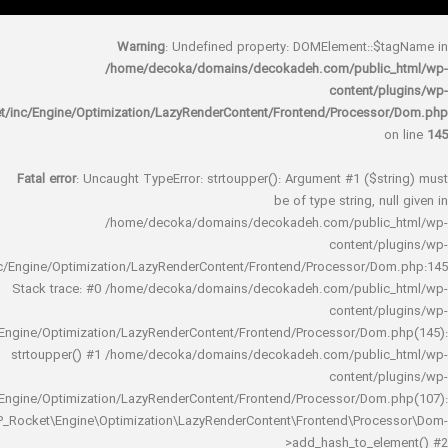
Warning
: Undefined property: DOMElement::
/home/decoka/domains/decokadeh.com/publi
content/
rocket/inc/Engine/Optimization/LazyRenderContent/Frontend/Proces
Fatal error
: Uncaught TypeError: strtoupper(): Argument #1 ($s
be of type string, 
/home/decoka/domains/decokadeh.com/publi
content/
rocket/inc/Engine/Optimization/LazyRenderContent/Frontend/Processor/
Stack trace: #0 /home/decoka/domains/decokadeh.com/publi
content/
rocket/inc/Engine/Optimization/LazyRenderContent/Frontend/Processor/Do
strtoupper() #1 /home/decoka/domains/decokadeh.com/publi
content/
rocket/inc/Engine/Optimization/LazyRenderContent/Frontend/Processor/Do
WP_Rocket\Engine\Optimization\LazyRenderContent\Frontend\Pro
>add_hash_to_e