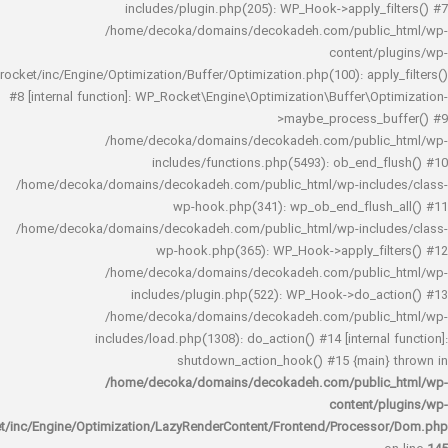
includes/plugin.php(205): WP_Hook->apply_f
/home/decoka/domains/decokadeh.com/publi
content/
rocket/inc/Engine/Optimization/Buffer/Optimization.php(100): app
#8 [internal function]: WP_Rocket\Engine\Optimization\Buffer\O
>maybe_process_
/home/decoka/domains/decokadeh.com/publi
includes/functions.php(5493): ob_end_
/home/decoka/domains/decokadeh.com/public_html/wp-inclu
wp-hook.php(341): wp_ob_end_flus
/home/decoka/domains/decokadeh.com/public_html/wp-inclu
wp-hook.php(365): WP_Hook->apply_fi
/home/decoka/domains/decokadeh.com/publi
includes/plugin.php(522): WP_Hook->do_a
/home/decoka/domains/decokadeh.com/publi
includes/load.php(1308): do_action() #14 [interna
shutdown_action_hook() #15 {main
/home/decoka/domains/decokadeh.com/publi
content/
rocket/inc/Engine/Optimization/LazyRenderContent/Frontend/Proces