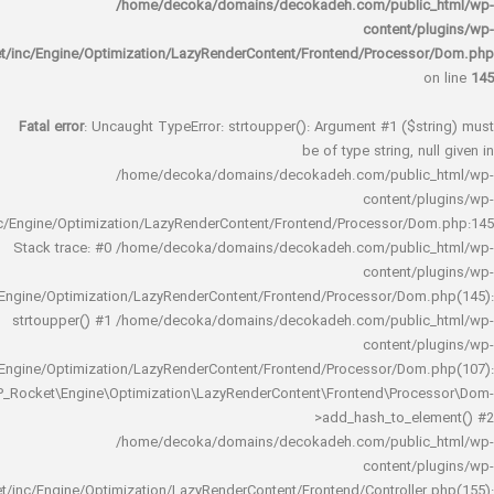
/home/decoka/domains/decokadeh.com/publi
content/
rocket/inc/Engine/Optimization/LazyRenderContent/Frontend/Proces
Fatal error
: Uncaught TypeError: strtoupper(): Argument #1 ($s
be of type string, 
/home/decoka/domains/decokadeh.com/publi
content/
rocket/inc/Engine/Optimization/LazyRenderContent/Frontend/Processor/
Stack trace: #0 /home/decoka/domains/decokadeh.com/publi
content/
rocket/inc/Engine/Optimization/LazyRenderContent/Frontend/Processor/Do
strtoupper() #1 /home/decoka/domains/decokadeh.com/publi
content/
rocket/inc/Engine/Optimization/LazyRenderContent/Frontend/Processor/Do
WP_Rocket\Engine\Optimization\LazyRenderContent\Frontend\Pro
>add_hash_to_e
/home/decoka/domains/decokadeh.com/publi
content/
rocket/inc/Engine/Optimization/LazyRenderContent/Frontend/Controlle