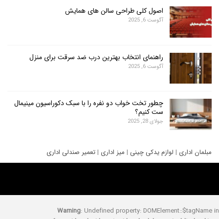
اصول کلی طراحی سالن های همایش
آگوست 6, 2025
راهنمای انتخاب بهترین درب ضد سرقت برای منزل
آگوست 6, 2025
چطور تخت خواب دو نفره را با سبک دکوراسیون مینیمال
ست کنیم؟
جولای 28, 2025
ری
|
لوازم یدکی چینی
|
میز اداری
|
تعمیر صندلی اداری
Warning
: Undefined property: DOMElement::