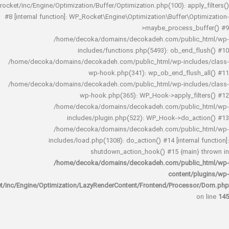
rocket/inc/Engine/Optimization/Buffer/Optimization.php(100): app
#8 [internal function]: WP_Rocket\Engine\Optimization\Buffer\O
>maybe_process_
/home/decoka/domains/decokadeh.com/publi
includes/functions.php(5493): ob_end_
/home/decoka/domains/decokadeh.com/public_html/wp-inclu
wp-hook.php(341): wp_ob_end_flus
/home/decoka/domains/decokadeh.com/public_html/wp-inclu
wp-hook.php(365): WP_Hook->apply_fi
/home/decoka/domains/decokadeh.com/publi
includes/plugin.php(522): WP_Hook->do_a
/home/decoka/domains/decokadeh.com/publi
includes/load.php(1308): do_action() #14 [interna
shutdown_action_hook() #15 {main
/home/decoka/domains/decokadeh.com/publi
content/
rocket/inc/Engine/Optimization/LazyRenderContent/Frontend/Proces