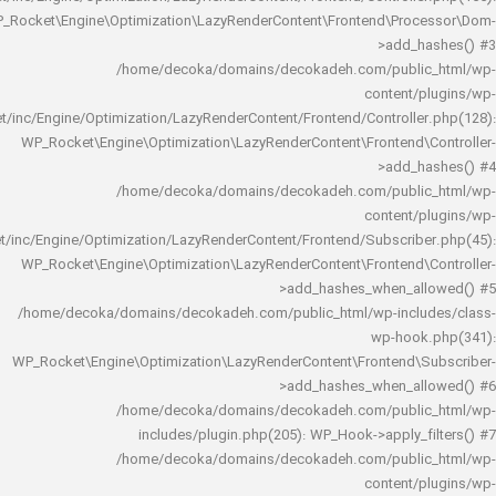
WP_Rocket\Engine\Optimization\LazyRenderContent\Frontend\Pro
>add_h
/home/decoka/domains/decokadeh.com/publi
content/
rocket/inc/Engine/Optimization/LazyRenderContent/Frontend/Controlle
WP_Rocket\Engine\Optimization\LazyRenderContent\Frontend\
>add_h
/home/decoka/domains/decokadeh.com/publi
content/
rocket/inc/Engine/Optimization/LazyRenderContent/Frontend/Subscrib
WP_Rocket\Engine\Optimization\LazyRenderContent\Frontend\
>add_hashes_when_al
/home/decoka/domains/decokadeh.com/public_html/wp-inclu
wp-hook
WP_Rocket\Engine\Optimization\LazyRenderContent\Frontend\
>add_hashes_when_al
/home/decoka/domains/decokadeh.com/publi
includes/plugin.php(205): WP_Hook->apply_f
/home/decoka/domains/decokadeh.com/publi
content/