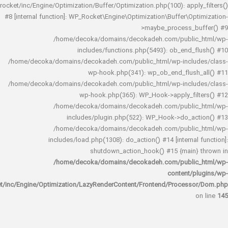
rocket/inc/Engine/Optimization/Buffer/Optimization.php(100): app
#8 [internal function]: WP_Rocket\Engine\Optimization\Buffer\O
>maybe_process_
/home/decoka/domains/decokadeh.com/publi
includes/functions.php(5493): ob_end_
/home/decoka/domains/decokadeh.com/public_html/wp-inclu
wp-hook.php(341): wp_ob_end_flus
/home/decoka/domains/decokadeh.com/public_html/wp-inclu
wp-hook.php(365): WP_Hook->apply_fi
/home/decoka/domains/decokadeh.com/publi
includes/plugin.php(522): WP_Hook->do_a
/home/decoka/domains/decokadeh.com/publi
includes/load.php(1308): do_action() #14 [interna
shutdown_action_hook() #15 {main
/home/decoka/domains/decokadeh.com/publi
content/
rocket/inc/Engine/Optimization/LazyRenderContent/Frontend/Proces