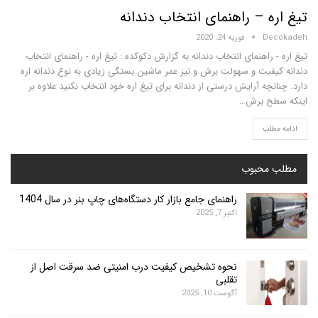
ه – راهنمای انتخاب دندانه
D
فوریه 24, 2020
راهنمای انتخاب دندانه
به گزارش دکوکده : تیغ اره - راهنمای انتخاب
فیت و سهولت برش و نیز عمر ماشین بستگی زیادی به نوع دندانه اره
چه آرایش درستی از دندانه برای تیغ اره خود انتخاب نکنید علاوه بر
ح برش
…
لب
محبوب
راهنمای جامع بازار کار دستگاه‌های چاپ بنر در سال 1404
اکتبر 7, 2025
نحوه تشخیص کیفیت درب امنیتی ضد سرقت اصل از
تقلبی
آگوست 10, 2025