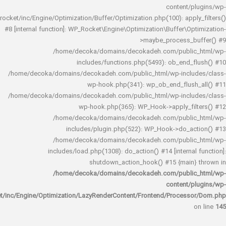
content/
rocket/inc/Engine/Optimization/Buffer/Optimization.php(100): app
#8 [internal function]: WP_Rocket\Engine\Optimization\Buffer\O
>maybe_process_
/home/decoka/domains/decokadeh.com/publi
includes/functions.php(5493): ob_end_
/home/decoka/domains/decokadeh.com/public_html/wp-inclu
wp-hook.php(341): wp_ob_end_flus
/home/decoka/domains/decokadeh.com/public_html/wp-inclu
wp-hook.php(365): WP_Hook->apply_fi
/home/decoka/domains/decokadeh.com/publi
includes/plugin.php(522): WP_Hook->do_a
/home/decoka/domains/decokadeh.com/publi
includes/load.php(1308): do_action() #14 [interna
shutdown_action_hook() #15 {main
/home/decoka/domains/decokadeh.com/publi
content/
rocket/inc/Engine/Optimization/LazyRenderContent/Frontend/Proces