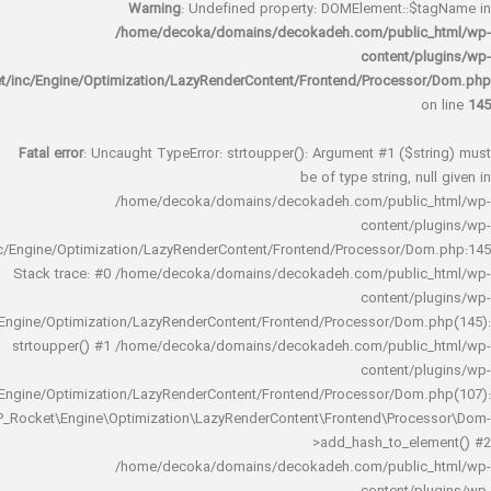
Warning
: Undefined property: DOMElement::
/home/decoka/domains/decokadeh.com/publi
content/
rocket/inc/Engine/Optimization/LazyRenderContent/Frontend/Proces
Fatal error
: Uncaught TypeError: strtoupper(): Argument #1 ($s
be of type string, 
/home/decoka/domains/decokadeh.com/publi
content/
rocket/inc/Engine/Optimization/LazyRenderContent/Frontend/Processor/
Stack trace: #0 /home/decoka/domains/decokadeh.com/publi
content/
rocket/inc/Engine/Optimization/LazyRenderContent/Frontend/Processor/Do
strtoupper() #1 /home/decoka/domains/decokadeh.com/publi
content/
rocket/inc/Engine/Optimization/LazyRenderContent/Frontend/Processor/Do
WP_Rocket\Engine\Optimization\LazyRenderContent\Frontend\Pro
>add_hash_to_e
/home/decoka/domains/decokadeh.com/publi