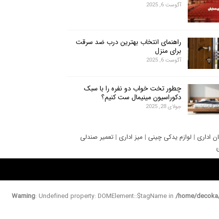
آگوست 6, 2025
راهنمای انتخاب بهترین درب ضد سرقت
برای منزل
آگوست 6, 2025
چطور تخت خواب دو نفره را با سبک
دکوراسیون مینیمال ست کنیم؟
جولای 28, 2025
ان اداری
|
لوازم یدکی چینی
|
میز اداری
|
تعمیر صندلی
ی
Warning
: Undefined property: DOMElement::$tagName in
/home/decoka/