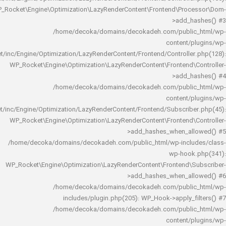
WP_Rocket\Engine\Optimization\LazyRenderContent\Frontend\Pro
>add_h
/home/decoka/domains/decokadeh.com/publi
content/
rocket/inc/Engine/Optimization/LazyRenderContent/Frontend/Controlle
WP_Rocket\Engine\Optimization\LazyRenderContent\Frontend\
>add_h
/home/decoka/domains/decokadeh.com/publi
content/
rocket/inc/Engine/Optimization/LazyRenderContent/Frontend/Subscrib
WP_Rocket\Engine\Optimization\LazyRenderContent\Frontend\
>add_hashes_when_al
/home/decoka/domains/decokadeh.com/public_html/wp-inclu
wp-hook
WP_Rocket\Engine\Optimization\LazyRenderContent\Frontend\
>add_hashes_when_al
/home/decoka/domains/decokadeh.com/publi
includes/plugin.php(205): WP_Hook->apply_f
/home/decoka/domains/decokadeh.com/publi
content/