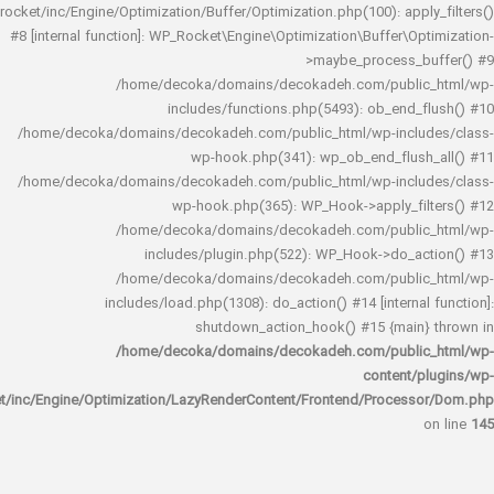
rocket/inc/Engine/Optimization/Buffer/Optimization.php(100): app
#8 [internal function]: WP_Rocket\Engine\Optimization\Buffer\O
>maybe_process_
/home/decoka/domains/decokadeh.com/publi
includes/functions.php(5493): ob_end_
/home/decoka/domains/decokadeh.com/public_html/wp-inclu
wp-hook.php(341): wp_ob_end_flus
/home/decoka/domains/decokadeh.com/public_html/wp-inclu
wp-hook.php(365): WP_Hook->apply_fi
/home/decoka/domains/decokadeh.com/publi
includes/plugin.php(522): WP_Hook->do_a
/home/decoka/domains/decokadeh.com/publi
includes/load.php(1308): do_action() #14 [interna
shutdown_action_hook() #15 {main
/home/decoka/domains/decokadeh.com/publi
content/
rocket/inc/Engine/Optimization/LazyRenderContent/Frontend/Proces