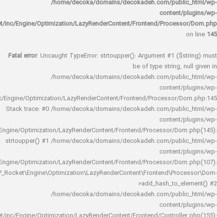
/home/decoka/domains/decokadeh.com/publi
content/
rocket/inc/Engine/Optimization/LazyRenderContent/Frontend/Proces
Fatal error
: Uncaught TypeError: strtoupper(): Argument #1 ($s
be of type string, 
/home/decoka/domains/decokadeh.com/publi
content/
rocket/inc/Engine/Optimization/LazyRenderContent/Frontend/Processor/
Stack trace: #0 /home/decoka/domains/decokadeh.com/publi
content/
rocket/inc/Engine/Optimization/LazyRenderContent/Frontend/Processor/Do
strtoupper() #1 /home/decoka/domains/decokadeh.com/publi
content/
rocket/inc/Engine/Optimization/LazyRenderContent/Frontend/Processor/Do
WP_Rocket\Engine\Optimization\LazyRenderContent\Frontend\Pro
>add_hash_to_e
/home/decoka/domains/decokadeh.com/publi
content/
rocket/inc/Engine/Optimization/LazyRenderContent/Frontend/Controlle