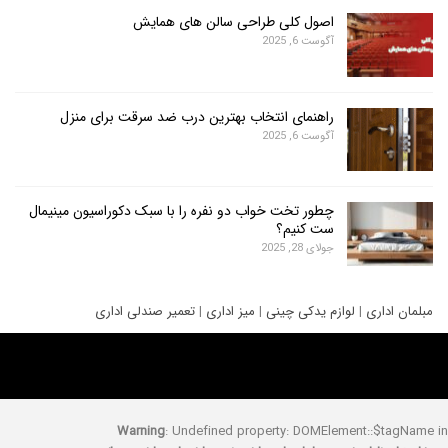
اصول کلی طراحی سالن های همایش
آگوست 6, 2025
راهنمای انتخاب بهترین درب ضد سرقت برای منزل
آگوست 6, 2025
چطور تخت خواب دو نفره را با سبک دکوراسیون مینیمال
ست کنیم؟
جولای 28, 2025
ری
|
لوازم یدکی چینی
|
میز اداری
|
تعمیر صندلی اداری
Warning
: Undefined property: DOMElement::