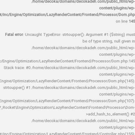
/home/decoka/domains/decokadeh.com/publi
content/
rocket/inc/Engine/Optimization/LazyRenderContent/Frontend/Proces
Fatal error
: Uncaught TypeError: strtoupper(): Argument #1 ($s
be of type string, 
/home/decoka/domains/decokadeh.com/publi
content/
rocket/inc/Engine/Optimization/LazyRenderContent/Frontend/Processor/
Stack trace: #0 /home/decoka/domains/decokadeh.com/publi
content/
rocket/inc/Engine/Optimization/LazyRenderContent/Frontend/Processor/Do
strtoupper() #1 /home/decoka/domains/decokadeh.com/publi
content/
rocket/inc/Engine/Optimization/LazyRenderContent/Frontend/Processor/Do
WP_Rocket\Engine\Optimization\LazyRenderContent\Frontend\Pro
>add_hash_to_e
/home/decoka/domains/decokadeh.com/publi
content/
rocket/inc/Engine/Optimization/LazyRenderContent/Frontend/Controlle