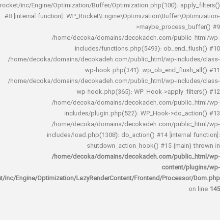
rocket/inc/Engine/Optimization/Buffer/Optimization.php(100): app
#8 [internal function]: WP_Rocket\Engine\Optimization\Buffer\O
>maybe_process_
/home/decoka/domains/decokadeh.com/publi
includes/functions.php(5493): ob_end_
/home/decoka/domains/decokadeh.com/public_html/wp-inclu
wp-hook.php(341): wp_ob_end_flus
/home/decoka/domains/decokadeh.com/public_html/wp-inclu
wp-hook.php(365): WP_Hook->apply_fi
/home/decoka/domains/decokadeh.com/publi
includes/plugin.php(522): WP_Hook->do_a
/home/decoka/domains/decokadeh.com/publi
includes/load.php(1308): do_action() #14 [interna
shutdown_action_hook() #15 {main
/home/decoka/domains/decokadeh.com/publi
content/
rocket/inc/Engine/Optimization/LazyRenderContent/Frontend/Proces