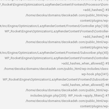
WP_Rocket\Engine\Optimization\LazyRenderContent\Frontend\Pro
>add_h
/home/decoka/domains/decokadeh.com/publi
content/
rocket/inc/Engine/Optimization/LazyRenderContent/Frontend/Controlle
WP_Rocket\Engine\Optimization\LazyRenderContent\Frontend\
>add_h
/home/decoka/domains/decokadeh.com/publi
content/
rocket/inc/Engine/Optimization/LazyRenderContent/Frontend/Subscrib
WP_Rocket\Engine\Optimization\LazyRenderContent\Frontend\
>add_hashes_when_al
/home/decoka/domains/decokadeh.com/public_html/wp-inclu
wp-hook
WP_Rocket\Engine\Optimization\LazyRenderContent\Frontend\
>add_hashes_when_al
/home/decoka/domains/decokadeh.com/publi
includes/plugin.php(205): WP_Hook->apply_f
/home/decoka/domains/decokadeh.com/publi
content/