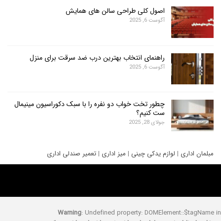
اصول کلی طراحی سالن های همایش
آگوست 6, 2025
راهنمای انتخاب بهترین درب ضد سرقت برای منزل
آگوست 6, 2025
چطور تخت خواب دو نفره را با سبک دکوراسیون مینیمال
ست کنیم؟
جولای 28, 2025
ری
|
لوازم یدکی چینی
|
میز اداری
|
تعمیر صندلی اداری
Warning
: Undefined property: DOMElement::