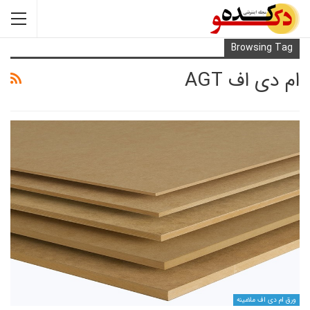
Browsi
اف AGT
ف ملامینه