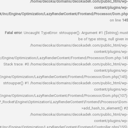
/home/decoka/domains/decokadeh.com/publi
content/
rocket/inc/Engine/Optimization/LazyRenderContent/Frontend/Proces
Fatal error
: Uncaught TypeError: strtoupper(): Argument #1 ($s
be of type string, 
/home/decoka/domains/decokadeh.com/publi
content/
rocket/inc/Engine/Optimization/LazyRenderContent/Frontend/Processor/
Stack trace: #0 /home/decoka/domains/decokadeh.com/publi
content/
rocket/inc/Engine/Optimization/LazyRenderContent/Frontend/Processor/Do
strtoupper() #1 /home/decoka/domains/decokadeh.com/publi
content/
rocket/inc/Engine/Optimization/LazyRenderContent/Frontend/Processor/Do
WP_Rocket\Engine\Optimization\LazyRenderContent\Frontend\Pro
>add_hash_to_e
/home/decoka/domains/decokadeh.com/publi
content/
rocket/inc/Engine/Optimization/LazyRenderContent/Frontend/Controlle