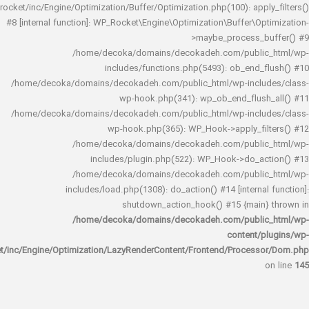
rocket/inc/Engine/Optimization/Buffer/Optimization.php(100): app
#8 [internal function]: WP_Rocket\Engine\Optimization\Buffer\O
>maybe_process_
/home/decoka/domains/decokadeh.com/publi
includes/functions.php(5493): ob_end_
/home/decoka/domains/decokadeh.com/public_html/wp-inclu
wp-hook.php(341): wp_ob_end_flus
/home/decoka/domains/decokadeh.com/public_html/wp-inclu
wp-hook.php(365): WP_Hook->apply_fi
/home/decoka/domains/decokadeh.com/publi
includes/plugin.php(522): WP_Hook->do_a
/home/decoka/domains/decokadeh.com/publi
includes/load.php(1308): do_action() #14 [interna
shutdown_action_hook() #15 {main
/home/decoka/domains/decokadeh.com/publi
content/
rocket/inc/Engine/Optimization/LazyRenderContent/Frontend/Proces