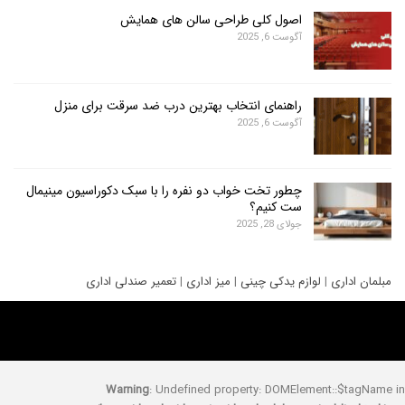
اصول کلی طراحی سالن های همایش
آگوست 6, 2025
راهنمای انتخاب بهترین درب ضد سرقت برای منزل
آگوست 6, 2025
چطور تخت خواب دو نفره را با سبک دکوراسیون مینیمال
ست کنیم؟
جولای 28, 2025
ری
|
لوازم یدکی چینی
|
میز اداری
|
تعمیر صندلی اداری
Warning
: Undefined property: DOMElement::