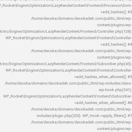
WP_Rocket\Engine\Optimization\LazyRenderContent\Frontend\Pro
>add_h
/home/decoka/domains/decokadeh.com/publi
content/
rocket/inc/Engine/Optimization/LazyRenderContent/Frontend/Controlle
WP_Rocket\Engine\Optimization\LazyRenderContent\Frontend\
>add_h
/home/decoka/domains/decokadeh.com/publi
content/
rocket/inc/Engine/Optimization/LazyRenderContent/Frontend/Subscrib
WP_Rocket\Engine\Optimization\LazyRenderContent\Frontend\
>add_hashes_when_al
/home/decoka/domains/decokadeh.com/public_html/wp-inclu
wp-hook
WP_Rocket\Engine\Optimization\LazyRenderContent\Frontend\
>add_hashes_when_al
/home/decoka/domains/decokadeh.com/publi
includes/plugin.php(205): WP_Hook->apply_f
/home/decoka/domains/decokadeh.com/publi
content/