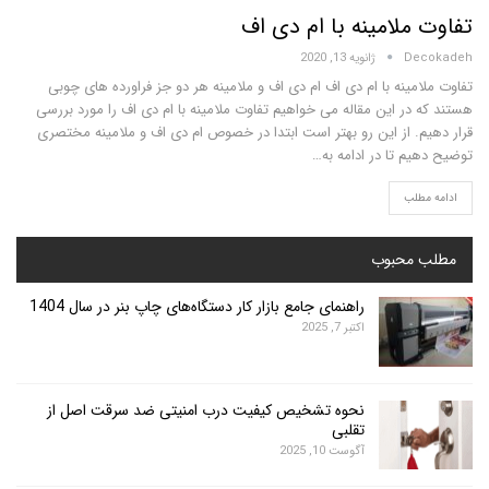
لامینه با ام دی اف
D
ژانویه 13, 2020
ینه با ام دی اف ام دی اف و ملامینه هر دو جز فراورده های چوبی
ر این مقاله می خواهیم تفاوت ملامینه با ام دی اف را مورد بررسی
. از این رو بهتر است ابتدا در خصوص ام دی اف و ملامینه مختصری
 تا در ادامه به…
لب
محبوب
راهنمای جامع بازار کار دستگاه‌های چاپ بنر در سال 1404
اکتبر 7, 2025
نحوه تشخیص کیفیت درب امنیتی ضد سرقت اصل از
تقلبی
آگوست 10, 2025