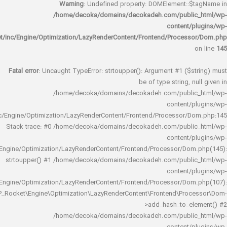
Warning
: Undefined property: DOMElement::
/home/decoka/domains/decokadeh.com/publi
content/
rocket/inc/Engine/Optimization/LazyRenderContent/Frontend/Proces
Fatal error
: Uncaught TypeError: strtoupper(): Argument #1 ($s
be of type string, 
/home/decoka/domains/decokadeh.com/publi
content/
rocket/inc/Engine/Optimization/LazyRenderContent/Frontend/Processor/
Stack trace: #0 /home/decoka/domains/decokadeh.com/publi
content/
rocket/inc/Engine/Optimization/LazyRenderContent/Frontend/Processor/Do
strtoupper() #1 /home/decoka/domains/decokadeh.com/publi
content/
rocket/inc/Engine/Optimization/LazyRenderContent/Frontend/Processor/Do
WP_Rocket\Engine\Optimization\LazyRenderContent\Frontend\Pro
>add_hash_to_e
/home/decoka/domains/decokadeh.com/publi