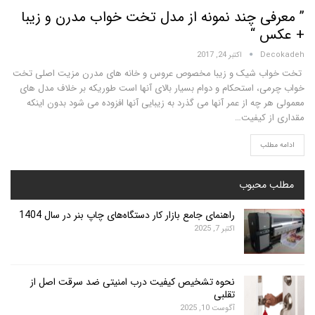
ی چند نمونه از مدل تخت خواب مدرن و زیبا
 “
D
اکتبر 24, 2017
 شیک و زیبا مخصوص عروس و خانه های مدرن مزیت اصلی تخت
، استحکام و دوام بسیار بالای آنها است طوریکه بر خلاف مدل های
چه از عمر آنها می گذرد به زیبایی آنها افزوده می شود بدون اینکه
 کیفیت…
لب
محبوب
راهنمای جامع بازار کار دستگاه‌های چاپ بنر در سال 1404
اکتبر 7, 2025
نحوه تشخیص کیفیت درب امنیتی ضد سرقت اصل از
تقلبی
آگوست 10, 2025