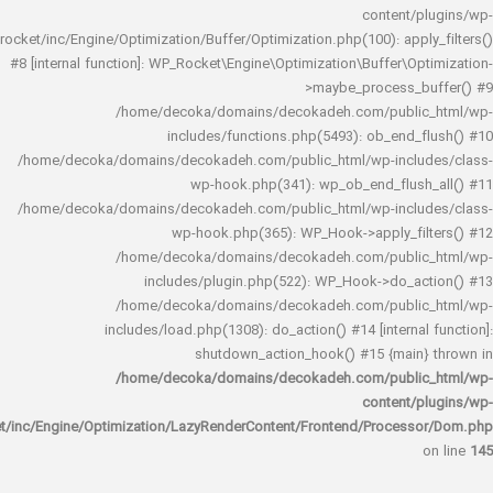
content/
rocket/inc/Engine/Optimization/Buffer/Optimization.php(100): app
#8 [internal function]: WP_Rocket\Engine\Optimization\Buffer\O
>maybe_process_
/home/decoka/domains/decokadeh.com/publi
includes/functions.php(5493): ob_end_
/home/decoka/domains/decokadeh.com/public_html/wp-inclu
wp-hook.php(341): wp_ob_end_flus
/home/decoka/domains/decokadeh.com/public_html/wp-inclu
wp-hook.php(365): WP_Hook->apply_fi
/home/decoka/domains/decokadeh.com/publi
includes/plugin.php(522): WP_Hook->do_a
/home/decoka/domains/decokadeh.com/publi
includes/load.php(1308): do_action() #14 [interna
shutdown_action_hook() #15 {main
/home/decoka/domains/decokadeh.com/publi
content/
rocket/inc/Engine/Optimization/LazyRenderContent/Frontend/Proces