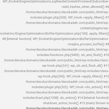
WP_Rocket\Engine\Optimization\LazyRenderContent\Frontend\
>add_hashes_when_al
/home/decoka/domains/decokadeh.com/publi
includes/plugin.php(205): WP_Hook->apply_f
/home/decoka/domains/decokadeh.com/publi
content/
rocket/inc/Engine/Optimization/Buffer/Optimization.php(100): app
#8 [internal function]: WP_Rocket\Engine\Optimization\Buffer\O
>maybe_process_
/home/decoka/domains/decokadeh.com/publi
includes/functions.php(5493): ob_end_
/home/decoka/domains/decokadeh.com/public_html/wp-inclu
wp-hook.php(341): wp_ob_end_flus
/home/decoka/domains/decokadeh.com/public_html/wp-inclu
wp-hook.php(365): WP_Hook->apply_fi
/home/decoka/domains/decokadeh.com/publi
includes/plugin.php(522): WP_Hook->do_a
/home/decoka/domains/decokadeh.com/publi
includes/load.php(1308): do_action() #14 [interna
shutdown_action_hook() #15 {main
/home/decoka/domains/decokadeh.com/publi