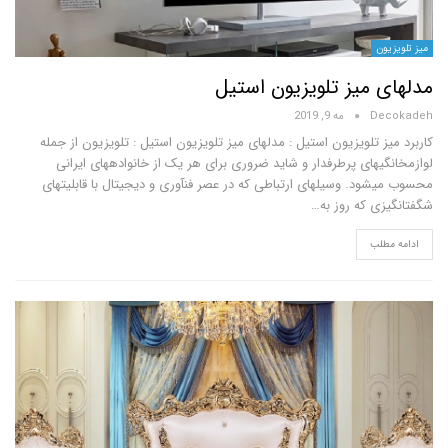
ن
 میز تلویزیون استیل
D
مه 9, 2019
 تلویزیون استیل : مدلهای میز تلویزیون استیل : تلویزیون از جمله
ی­های پرطرفدار و شاید ضروری برای هر یک از خانواده­های ایرانی
ود. وسیله­ای ارتباطی که در عصر فن­آوری و دیجیتال با قابلیتهای
ی که روز به…
لب