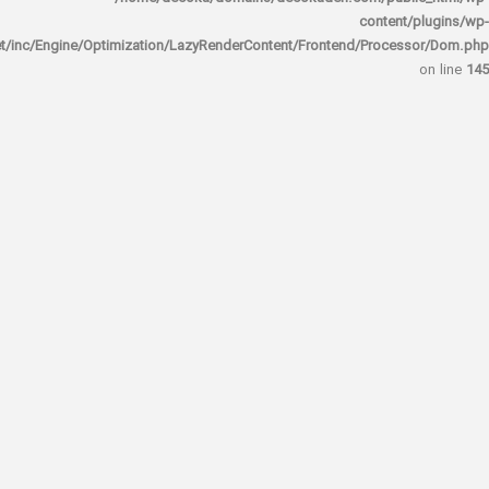
content/
rocket/inc/Engine/Optimization/LazyRenderContent/Frontend/Proces