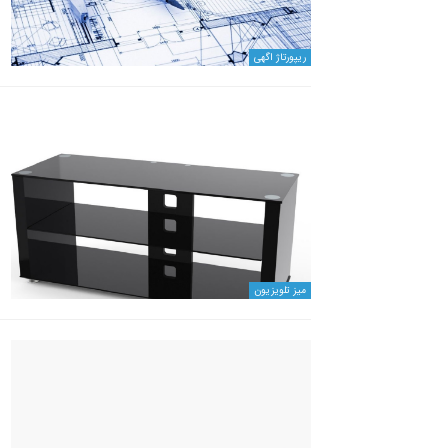
ریپورتاژ اگهی
میز تلویزیون