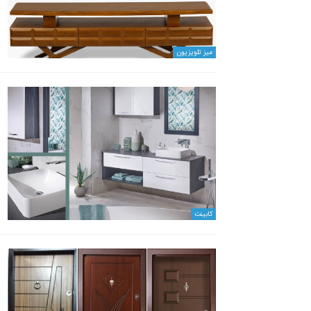
میز تلویزیون
کابینت