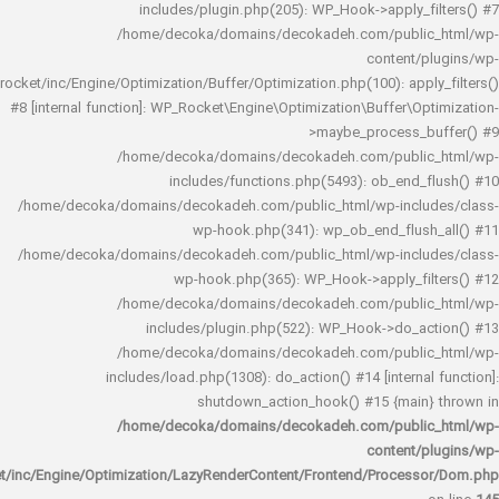
includes/plugin.php(205): WP_Hook->apply_f
/home/decoka/domains/decokadeh.com/publi
content/
rocket/inc/Engine/Optimization/Buffer/Optimization.php(100): app
#8 [internal function]: WP_Rocket\Engine\Optimization\Buffer\O
>maybe_process_
/home/decoka/domains/decokadeh.com/publi
includes/functions.php(5493): ob_end_
/home/decoka/domains/decokadeh.com/public_html/wp-inclu
wp-hook.php(341): wp_ob_end_flus
/home/decoka/domains/decokadeh.com/public_html/wp-inclu
wp-hook.php(365): WP_Hook->apply_fi
/home/decoka/domains/decokadeh.com/publi
includes/plugin.php(522): WP_Hook->do_a
/home/decoka/domains/decokadeh.com/publi
includes/load.php(1308): do_action() #14 [interna
shutdown_action_hook() #15 {main
/home/decoka/domains/decokadeh.com/publi
content/
rocket/inc/Engine/Optimization/LazyRenderContent/Frontend/Proces