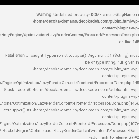
Warning
: Undefined property: DOMElement::
/home/decoka/domains/decokadeh.com/publi
content/
rocket/inc/Engine/Optimization/LazyRenderContent/Frontend/Proces
Fatal error
: Uncaught TypeError: strtoupper(): Argument #1 ($s
be of type string, 
/home/decoka/domains/decokadeh.com/publi
content/
rocket/inc/Engine/Optimization/LazyRenderContent/Frontend/Processor/
Stack trace: #0 /home/decoka/domains/decokadeh.com/publi
content/
rocket/inc/Engine/Optimization/LazyRenderContent/Frontend/Processor/Do
strtoupper() #1 /home/decoka/domains/decokadeh.com/publi
content/
rocket/inc/Engine/Optimization/LazyRenderContent/Frontend/Processor/Do
WP_Rocket\Engine\Optimization\LazyRenderContent\Frontend\Pro
>add_hash_to_e