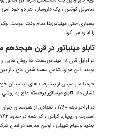
لوپه کارواردین یک متخصص حرفه ای آماتور بود 
ساموئل کوتس ، یک داروساز ، هر دو خود آموز ب
را اداره مي كرد.
تابلو مینیاتور
در قرن هيجدهم
م
در اوایل قرن ۱۸ مینیاتوریست ها رو
بودند. این موارد شامل سفت شدن عاج ، از بی
جرمیا میر سپس از پیشرفت های پیشینیان خود اس
نشان داد.
تابلو مینیاتور برجسته
عاج به روشي م
در اواخر دهه ۱۷۶۰ ، تعدادی از هنر
جدید ویلیام شیپلی ، اولین مدرسه در لندن شرک