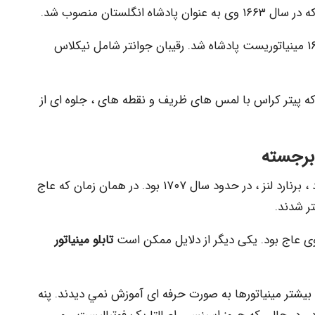
نگلستان منصوب شد.
ریچارد گیبسون که پس از مرگ کوپر در سال ۱۶۷۲ مینیاتوریست پادشاه شد. رقیبان جوانتر شامل نیکلاس
که پیتر کراس با لمس های ظریف و نقطه های ، جلوه ای از
 برجسته
اولین هنرمند بریتانیایی که روی عاج نقاشی کرد ، برنارد لنز ، در حدود سال ۱۷۰۷ بود. در همان زمان که عاج
 شدند.
روی عاج بود. یکی دیگر از دلایل ممکن است
تابلو مینیاتور
این تابلو در ابتدا یک سرگرمی بود. تا دهه ۱۷۶۰ بیشتر مینیاتورها به صورت حرفه ای آموزش نمي ديدند. پنه