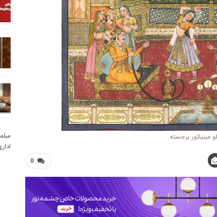
مبلم
لو مینیاتور برجسته
ادار
0