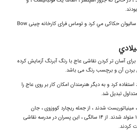
، در حالی که جروز اسپنسر ، اصالتا یک فوتبالیست ، و
ودند.
بسیاری حتی مینیاتورها تمام وقت نبودند. لوک سالیوان حکاکی مي كرد و توماس فرای کارخانه چینی Bow
يلادي
ش هایی را برای آسان تر کردن نقاشی عاج با رنگ آبرنگ آزمایش کرده
ن بردن آن و برچسب رنگ می باشد.
تفاده کرد و به دیگر هنرمندان امکان کار بر روی عاج را
تداول تبديل شد.
مندان جوان ، مینیاتوریست شدند ، از جمله ریچارد کووزوی ، جان
اسمارت و ریچارد کراس ، که همه در حدود ۱۷۴۲ متولد شدند. از ۱۴ سالگی ، این پسران در مدرسه نقاشی
ت کردند.