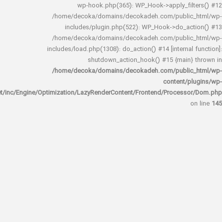
wp-hook.php(365): WP_Hook->apply_fi
/home/decoka/domains/decokadeh.com/publi
includes/plugin.php(522): WP_Hook->do_a
/home/decoka/domains/decokadeh.com/publi
includes/load.php(1308): do_action() #14 [interna
shutdown_action_hook() #15 {main
/home/decoka/domains/decokadeh.com/publi
content/
rocket/inc/Engine/Optimization/LazyRenderContent/Frontend/Proces