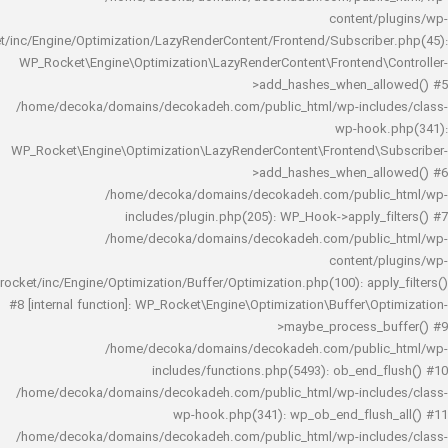
content/
rocket/inc/Engine/Optimization/LazyRenderContent/Frontend/Subscrib
WP_Rocket\Engine\Optimization\LazyRenderContent\Frontend\
>add_hashes_when_al
/home/decoka/domains/decokadeh.com/public_html/wp-inclu
wp-hook
WP_Rocket\Engine\Optimization\LazyRenderContent\Frontend\
>add_hashes_when_al
/home/decoka/domains/decokadeh.com/publi
includes/plugin.php(205): WP_Hook->apply_f
/home/decoka/domains/decokadeh.com/publi
content/
rocket/inc/Engine/Optimization/Buffer/Optimization.php(100): app
#8 [internal function]: WP_Rocket\Engine\Optimization\Buffer\O
>maybe_process_
/home/decoka/domains/decokadeh.com/publi
includes/functions.php(5493): ob_end_
/home/decoka/domains/decokadeh.com/public_html/wp-inclu
wp-hook.php(341): wp_ob_end_flus
/home/decoka/domains/decokadeh.com/public_html/wp-inclu