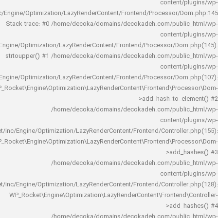
content/
rocket/inc/Engine/Optimization/LazyRenderContent/Frontend/Processor/
Stack trace: #0 /home/decoka/domains/decokadeh.com/publi
content/
rocket/inc/Engine/Optimization/LazyRenderContent/Frontend/Processor/Do
strtoupper() #1 /home/decoka/domains/decokadeh.com/publi
content/
rocket/inc/Engine/Optimization/LazyRenderContent/Frontend/Processor/Do
WP_Rocket\Engine\Optimization\LazyRenderContent\Frontend\Pro
>add_hash_to_e
/home/decoka/domains/decokadeh.com/publi
content/
rocket/inc/Engine/Optimization/LazyRenderContent/Frontend/Controlle
WP_Rocket\Engine\Optimization\LazyRenderContent\Frontend\Pro
>add_h
/home/decoka/domains/decokadeh.com/publi
content/
rocket/inc/Engine/Optimization/LazyRenderContent/Frontend/Controlle
WP_Rocket\Engine\Optimization\LazyRenderContent\Frontend\
>add_h
/home/decoka/domains/decokadeh.com/publi